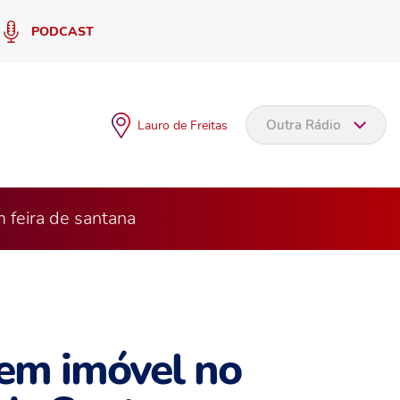
PODCAST
Outra Rádio
Lauro de Freitas
 feira de santana
 em imóvel no