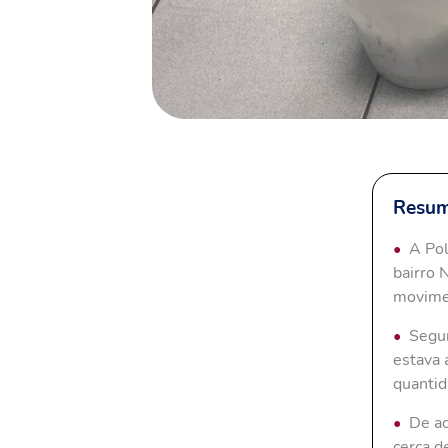
Resum
A Pol
bairro 
movimen
Segun
estava
quantid
De ac
cerca d