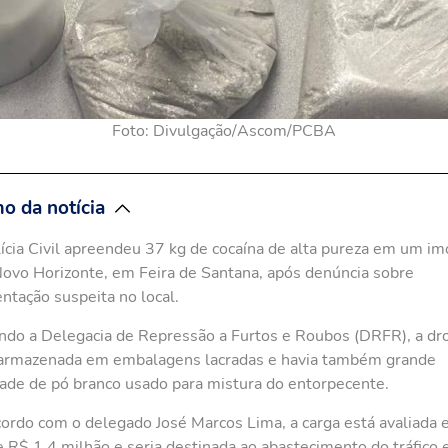
Foto: Divulgação/Ascom/PCBA
o da notícia
ícia Civil apreendeu 37 kg de cocaína de alta pureza em um im
Novo Horizonte, em Feira de Santana, após denúncia sobre
tação suspeita no local.
do a Delegacia de Repressão a Furtos e Roubos (DRFR), a dr
 armazenada em embalagens lacradas e havia também grande
ade de pó branco usado para mistura do entorpecente.
ordo com o delegado José Marcos Lima, a carga está avaliada
e R$ 1,4 milhão e seria destinada ao abastecimento do tráfico