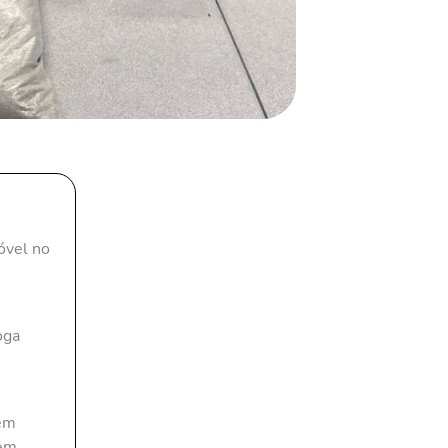
óvel no
oga
 em
 em