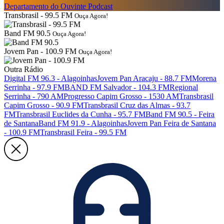
Departamento do Ouvinte
Podcast
Transbrasil - 99.5 FM
Ouça Agora!
Band FM 90.5
Ouça Agora!
Jovem Pan - 100.9 FM
Ouça Agora!
Outra Rádio
Digital FM 96.3 - Alagoinhas
Jovem Pan Aracaju - 88.7 FM
Morena
Serrinha - 97.9 FM
BAND FM Salvador - 104.3 FM
Regional
Serrinha - 790 AM
Progresso Capim Grosso - 1530 AM
Transbrasil
Capim Grosso - 90.9 FM
Transbrasil Cruz das Almas - 93.7
FM
Transbrasil Euclides da Cunha - 95.7 FM
Band FM 90.5 - Feira
de Santana
Band FM 91.9 - Alagoinhas
Jovem Pan Feira de Santana
- 100.9 FM
Transbrasil Feira - 99.5 FM