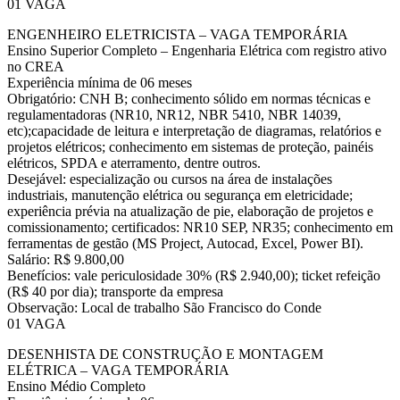
01 VAGA
ENGENHEIRO ELETRICISTA – VAGA TEMPORÁRIA
Ensino Superior Completo – Engenharia Elétrica com registro ativo
no CREA
Experiência mínima de 06 meses
Obrigatório: CNH B; conhecimento sólido em normas técnicas e
regulamentadoras (NR10, NR12, NBR 5410, NBR 14039,
etc);capacidade de leitura e interpretação de diagramas, relatórios e
projetos elétricos; conhecimento em sistemas de proteção, painéis
elétricos, SPDA e aterramento, dentre outros.
Desejável: especialização ou cursos na área de instalações
industriais, manutenção elétrica ou segurança em eletricidade;
experiência prévia na atualização de pie, elaboração de projetos e
comissionamento; certificados: NR10 SEP, NR35; conhecimento em
ferramentas de gestão (MS Project, Autocad, Excel, Power BI).
Salário: R$ 9.800,00
Benefícios: vale periculosidade 30% (R$ 2.940,00); ticket refeição
(R$ 40 por dia); transporte da empresa
Observação: Local de trabalho São Francisco do Conde
01 VAGA
DESENHISTA DE CONSTRUÇÃO E MONTAGEM
ELÉTRICA – VAGA TEMPORÁRIA
Ensino Médio Completo