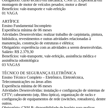
Obrigatório: curso técnico em mecânica; CNH D; Experiência em
montagem de motor de veículos pesados; motor a diesel
Benefícios: vale-transporte e vale-refeição
01 VAGA
ARTÍFICE
Ensino Fundamental Incompleto
Experiência mínima de 06 meses
Atividades Desenvolvidas: realizar trabalho de carpintaria, pintura,
hidráulica, revestimentos e outras atividades relacionadas à
manutenção, construção de estruturas e elétrica;
Obrigatório: experiência com as atividades a serem desenvolvidas.
Salário: R$ 2.379,30
Benefícios: vale-transporte, vale-refeição, assistência médica e
assistência odontológica
03 VAGAS
TÉCNICO DE SEGURANÇA ELETRÔNICA
Ensino Técnico Completo – Eletrônico, Eletrotécnica,
Telecomunicações ou áreas afins
Experiência mínima de 06 meses
Atividades Desenvolvidas: instalação e configuração de sistemas de
CFTV; cabeamento (utp, fibra óptica), organização de racks e
configuração de equipamentos de rede (switches, roteadores), dentre
outros.
Obrigatório: CNH B; disponibilidade de horário para realizar