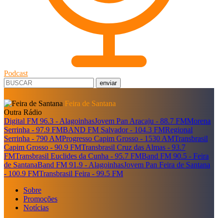
Podcast
enviar
Feira de Santana
Outra Rádio
Digital FM 96.3 - Alagoinhas
Jovem Pan Aracaju - 88.7 FM
Morena
Serrinha - 97.9 FM
BAND FM Salvador - 104.3 FM
Regional
Serrinha - 790 AM
Progresso Capim Grosso - 1530 AM
Transbrasil
Capim Grosso - 90.9 FM
Transbrasil Cruz das Almas - 93.7
FM
Transbrasil Euclides da Cunha - 95.7 FM
Band FM 90.5 - Feira
de Santana
Band FM 91.9 - Alagoinhas
Jovem Pan Feira de Santana
- 100.9 FM
Transbrasil Feira - 99.5 FM
Sobre
Promoções
Notícias