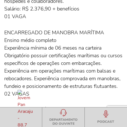
hospedes e colaboradores.
Salário: R$ 2.376,90 + benefícios
01 VAGA
ENCARREGADO DE MANOBRA MARÍTIMA
Ensino médio completo
Experiência mínima de 06 meses na carteira
Obrigatório possuir certificações marítimas ou cursos
específicos de operações com embarcações.
Experiência em operações marítimas com balsas e
rebocadores. Experiência comprovada em manobras,
fundeio e posicionamento de estruturas flutuantes.
02 VAGAS
ENGENHEIRO ELÉTRICO
Superior completo em Engenharia Elétrica
DEPARTAMENTO
PODCAST
DO OUVINTE
Experiência mínima de 06 meses na função