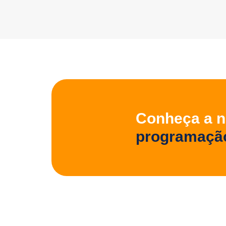
Conheça a 
programaçã