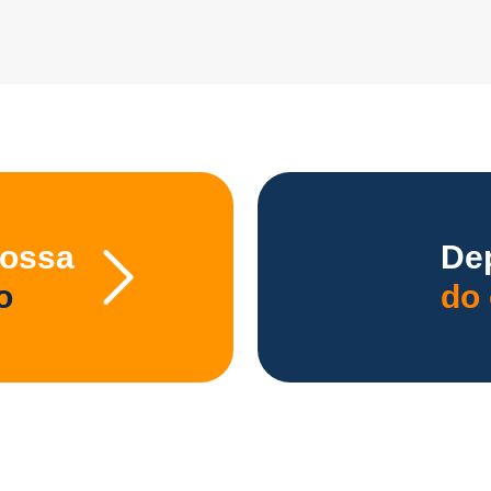
nossa
De
o
do 