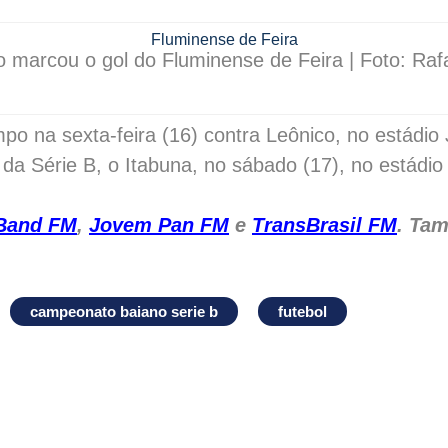
o marcou o gol do Fluminense de Feira | Foto: Raf
po na sexta-feira (16) contra Leônico, no estádi
 da Série B, o Itabuna, no sábado (17), no estádi
Band FM
,
Jovem Pan FM
e
TransBrasil FM
. Ta
campeonato baiano serie b
futebol