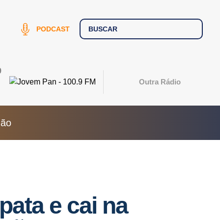
PODCAST
9
Outra Rádio
não
ata e cai na