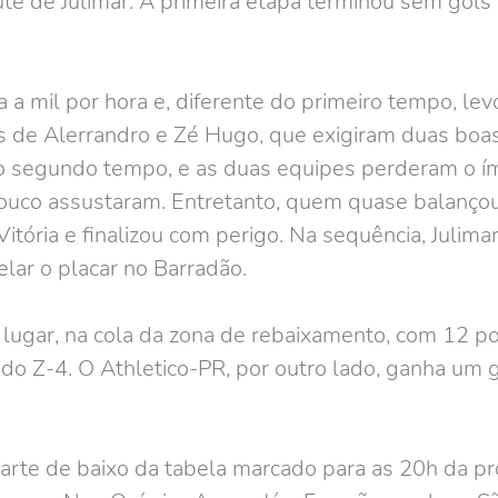
te de Julimar. A primeira etapa terminou sem gol
a mil por hora e, diferente do primeiro tempo, lev
s de Alerrandro e Zé Hugo, que exigiram duas boas
do segundo tempo, e as duas equipes perderam o í
uco assustaram. Entretanto, quem quase balançou 
tória e finalizou com perigo. Na sequência, Julima
elar o placar no Barradão.
º lugar, na cola da zona de rebaixamento, com 12 
 do Z-4. O Athletico-PR, por outro lado, ganha um 
parte de baixo da tabela marcado para as 20h da pró