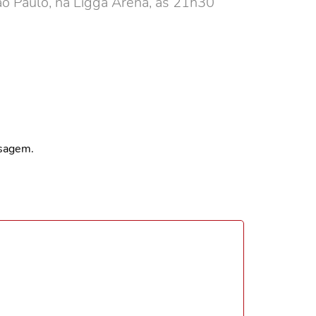
São Paulo, na Ligga Arena, às 21h30
nsagem.