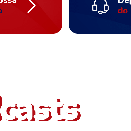
ossa
De
o
do 
bém outros
casts