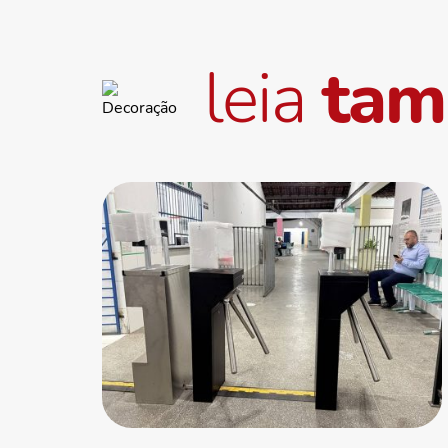
leia
ta