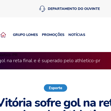
DEPARTAMENTO DO OUVINTE
GRUPO LOMES
PROMOÇÕES
NOTÍCIAS
gol na reta final e é superado pelo athletico-pr
Esporte
itória sofre gol na ret