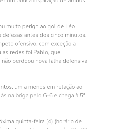
s e com pouca inspiração de ambos
ou muito perigo ao gol de Léo
 defesas antes dos cinco minutos.
mpeto ofensivo, com exceção a
as redes foi Pablo, que
r não perdoou nova falha defensiva
pontos, um a menos em relação ao
gás na briga pelo G-6 e chega à 5ª
xima quinta-feira (4) (horário de