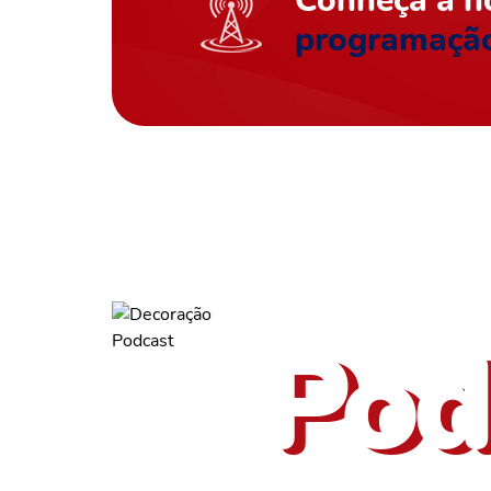
Conheça a n
programaçã
ouça tam
Pod