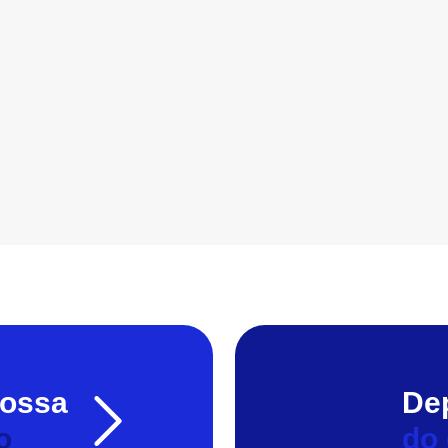
nossa
De
o
do 