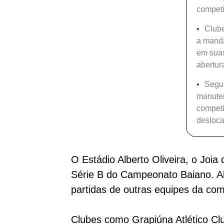
competi
Clube
a manda
em suas
abertur
Segun
manuten
competi
desloca
O Estádio Alberto Oliveira, o Joi
Série B do Campeonato Baiano. Al
partidas de outras equipes da com
Clubes como Grapiúna Atlético Cl