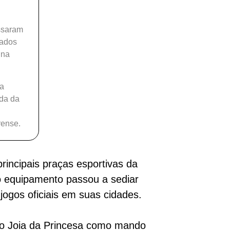
ssaram
rados
 na
 a
nda da
rense.
rincipais praças esportivas da
o equipamento passou a sediar
jogos oficiais em suas cidades.
e o Joia da Princesa como mando