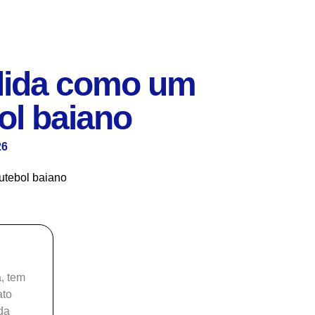
olida como um
ol baiano
26
, tem
ato
da