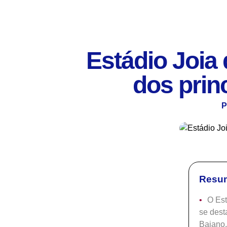
Estádio Joia
dos prin
P
Resum
O Est
se dest
Baiano,