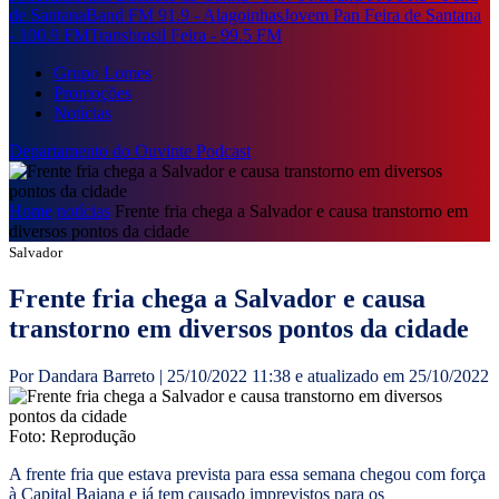
de Santana
Band FM 91.9 - Alagoinhas
Jovem Pan Feira de Santana
- 100.9 FM
Transbrasil Feira - 99.5 FM
Grupo Lomes
Promoções
Notícias
Departamento do Ouvinte
Podcast
Home
notícias
Frente fria chega a Salvador e causa transtorno em
diversos pontos da cidade
Salvador
Frente fria chega a Salvador e causa
transtorno em diversos pontos da cidade
Por Dandara Barreto | 25/10/2022 11:38 e atualizado em 25/10/2022
Foto: Reprodução
A frente fria que estava prevista para essa semana chegou com força
à Capital Baiana e já tem causado imprevistos para os