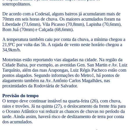
soteropolitanos.
De acordo com a Codesal, alguns bairros já acumularam mais de
70mm em seis horas de chuva. Os maiores acumulados foram na
Liberdade (73,6mm), Vila Picasso (70,8mm), Lapinha (70,6mm),
Bom Juá (70mm) e Calçada (68,6mm).
A temperatura também caiu por conta da chuva, a mínima chegou a
21,9ºC por volta das 5h. A rajada de vento neste horário chegou a
34,9km/h.
Motoristas estão reportando vias alagadas na cidade. Na região da
Cidade Baixa, por exemplo, as avenidas Gen. San Martin e Av. Luiz
Tarquínio, além das ruas Arapongas, Luiz Régis Pacheco estão com
pontos alagados. Segundo informações do Metro1, há pontos de
alagamento também na Av. Antônio Carlos Magalhães, nas
proximidades da Rodoviária de Salvador.
Previsão do tempo
O tempo deve continuar instável na quarta-feira (26), com chuva,
raios e trovões. Já na quinta (27), o deslocamento da frente fria para
o Oceano Atlântico vai reduzir as chances de chuvas no período da
tarde. Ainda assim, haverá risco de deslizamento de terra por conta
dos acumulados.