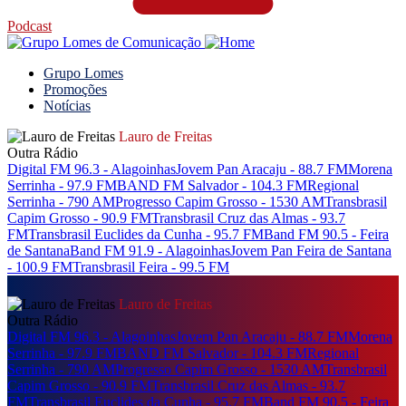
Podcast
Grupo Lomes
Promoções
Notícias
Lauro de Freitas
Outra Rádio
Digital FM 96.3 - Alagoinhas
Jovem Pan Aracaju - 88.7 FM
Morena
Serrinha - 97.9 FM
BAND FM Salvador - 104.3 FM
Regional
Serrinha - 790 AM
Progresso Capim Grosso - 1530 AM
Transbrasil
Capim Grosso - 90.9 FM
Transbrasil Cruz das Almas - 93.7
FM
Transbrasil Euclides da Cunha - 95.7 FM
Band FM 90.5 - Feira
de Santana
Band FM 91.9 - Alagoinhas
Jovem Pan Feira de Santana
- 100.9 FM
Transbrasil Feira - 99.5 FM
Lauro de Freitas
Outra Rádio
Digital FM 96.3 - Alagoinhas
Jovem Pan Aracaju - 88.7 FM
Morena
Serrinha - 97.9 FM
BAND FM Salvador - 104.3 FM
Regional
Serrinha - 790 AM
Progresso Capim Grosso - 1530 AM
Transbrasil
Capim Grosso - 90.9 FM
Transbrasil Cruz das Almas - 93.7
FM
Transbrasil Euclides da Cunha - 95.7 FM
Band FM 90.5 - Feira