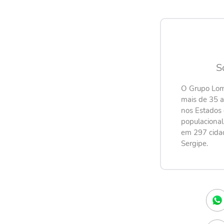
S
O Grupo Lom
mais de 35 
nos Estados 
populaciona
em 297 cida
Sergipe.