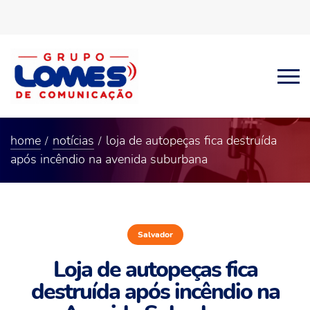
home
notícias
loja de autopeças fica destruída
após incêndio na avenida suburbana
Salvador
Loja de autopeças fica
destruída após incêndio na