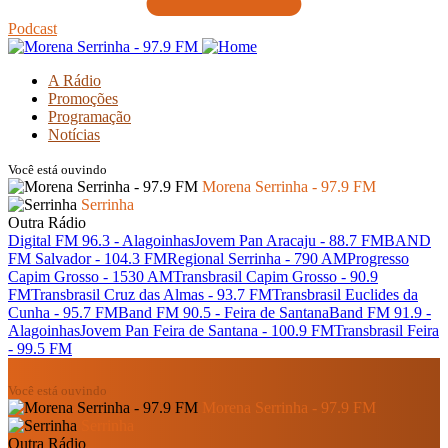
Podcast
A Rádio
Promoções
Programação
Notícias
Você está ouvindo
Morena Serrinha - 97.9 FM
Serrinha
Outra Rádio
Digital FM 96.3 - Alagoinhas
Jovem Pan Aracaju - 88.7 FM
BAND
FM Salvador - 104.3 FM
Regional Serrinha - 790 AM
Progresso
Capim Grosso - 1530 AM
Transbrasil Capim Grosso - 90.9
FM
Transbrasil Cruz das Almas - 93.7 FM
Transbrasil Euclides da
Cunha - 95.7 FM
Band FM 90.5 - Feira de Santana
Band FM 91.9 -
Alagoinhas
Jovem Pan Feira de Santana - 100.9 FM
Transbrasil Feira
- 99.5 FM
Você está ouvindo
Morena Serrinha - 97.9 FM
Serrinha
Outra Rádio