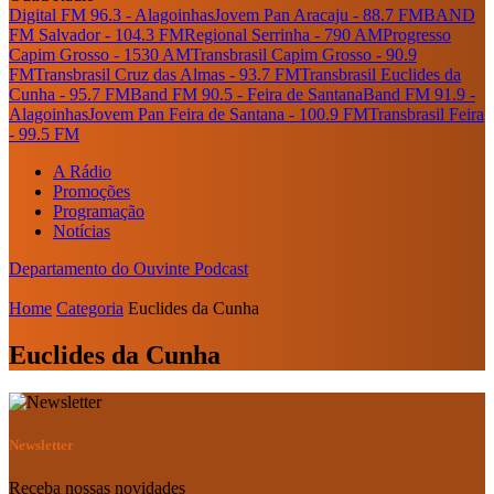
Digital FM 96.3 - Alagoinhas
Jovem Pan Aracaju - 88.7 FM
BAND
FM Salvador - 104.3 FM
Regional Serrinha - 790 AM
Progresso
Capim Grosso - 1530 AM
Transbrasil Capim Grosso - 90.9
FM
Transbrasil Cruz das Almas - 93.7 FM
Transbrasil Euclides da
Cunha - 95.7 FM
Band FM 90.5 - Feira de Santana
Band FM 91.9 -
Alagoinhas
Jovem Pan Feira de Santana - 100.9 FM
Transbrasil Feira
- 99.5 FM
A Rádio
Promoções
Programação
Notícias
Departamento do Ouvinte
Podcast
Home
Categoria
Euclides da Cunha
Euclides da Cunha
Newsletter
Receba nossas novidades