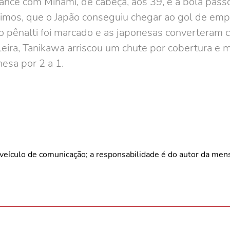
nce com Minami, de cabeça, aos 39, e a bola passou
cimos, que o Japão conseguiu chegar ao gol de em
 o pênalti foi marcado e as japonesas converteram
leira, Tanikawa arriscou um chute por cobertura e 
nesa por 2 a 1.
veículo de comunicação; a responsabilidade é do autor da me