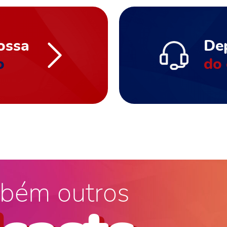
ossa
De
o
do 
bém outros