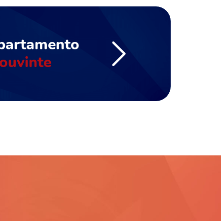
partamento
ouvinte