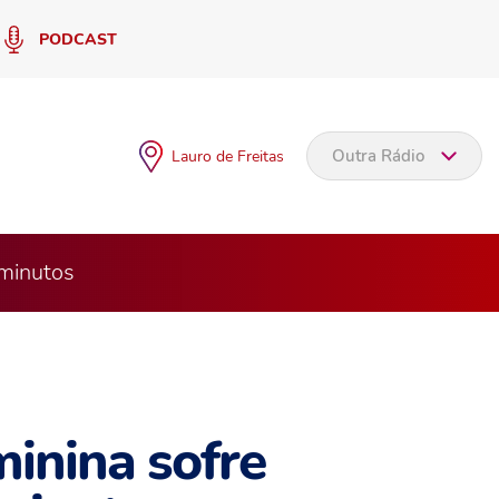
PODCAST
Outra Rádio
Lauro de Freitas
 minutos
minina sofre