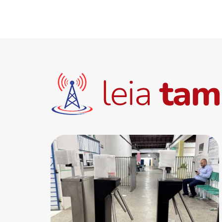
leia
ta