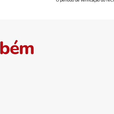
O período de verificação do re
mbém