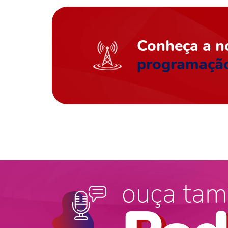
Conheça a n
programaçã
ouça tam