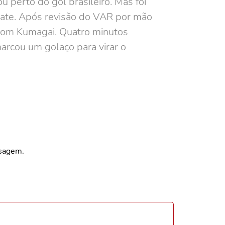
 perto do gol brasileiro. Mas foi
pate. Após revisão do VAR por mão
 com Kumagai. Quatro minutos
marcou um golaço para virar o
nsagem.