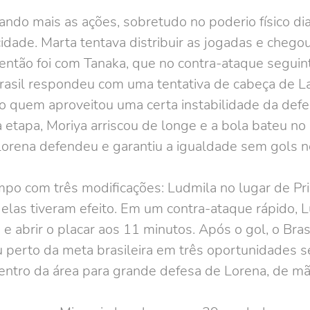
lando mais as ações, sobretudo no poderio físico d
idade. Marta tentava distribuir as jogadas e chegou
então foi com Tanaka, que no contra-ataque seguin
Brasil respondeu com uma tentativa de cabeça de La
pão quem aproveitou uma certa instabilidade da def
 etapa, Moriya arriscou de longe e a bola bateu no
Lorena defendeu e garantiu a igualdade sem gols no
po com três modificações: Ludmila no lugar de Pris
 elas tiveram efeito. Em um contra-ataque rápido, 
 abrir o placar aos 11 minutos. Após o gol, o Brasi
perto da meta brasileira em três oportunidades s
ntro da área para grande defesa de Lorena, de mã