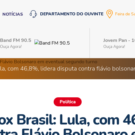
DEPARTAMENTO DO OUVINTE
Feira de S
NOTÍCIAS
Band FM 90.5
Jovem Pan - 
Ouça Agora!
Ouça Agora!
ula, com 46,8%, lidera disputa contra flávio bolso
Política
x Brasil: Lula, com 4
tra Flávio Bolsonaro