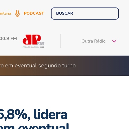
antana
PODCAST
100.9 FM
Outra Rádio
naro em eventual segundo turno
6,8%, lidera
 em eventual