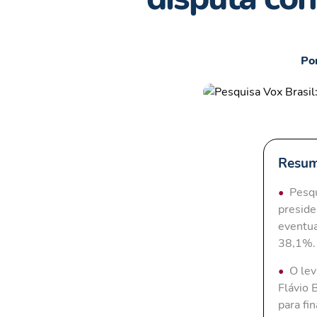
Po
Resum
Pesqu
preside
eventua
38,1%.
O lev
Flávio 
para fi