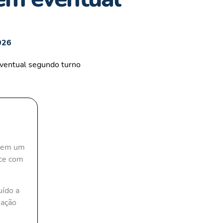
026
o em um
ece com
uído a
iação