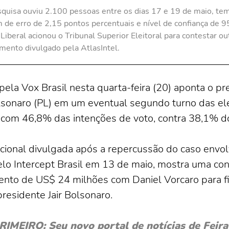
quisa ouviu 2.100 pessoas entre os dias 17 e 19 de maio, te
de erro de 2,15 pontos percentuais e nível de confiança de 
 Liberal acionou o Tribunal Superior Eleitoral para contestar ou
mento divulgado pela AtlasIntel.
a Vox Brasil nesta quarta-feira (20) aponta o pres
olsonaro (PL) em um eventual segundo turno das el
 com 46,8% das intenções de voto, contra 38,1% d
ional divulgada após a repercussão do caso envol
elo Intercept Brasil em 13 de maio, mostra uma co
nto de US$ 24 milhões com Daniel Vorcaro para fin
presidente Jair Bolsonaro.
EIRO: Seu novo portal de notícias de Feira 