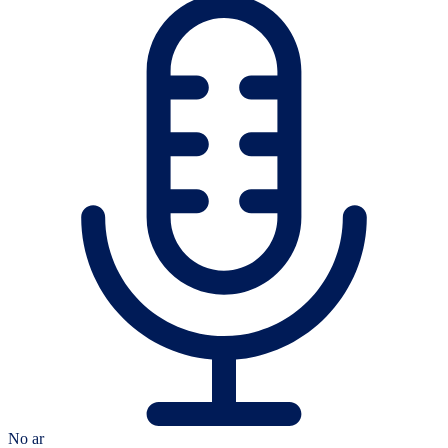
No ar