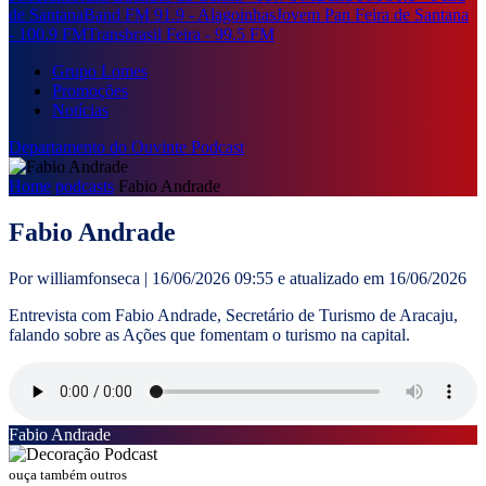
de Santana
Band FM 91.9 - Alagoinhas
Jovem Pan Feira de Santana
- 100.9 FM
Transbrasil Feira - 99.5 FM
Grupo Lomes
Promoções
Notícias
Departamento do Ouvinte
Podcast
Home
podcasts
Fabio Andrade
Fabio Andrade
Por williamfonseca | 16/06/2026 09:55 e atualizado em 16/06/2026
Entrevista com Fabio Andrade, Secretário de Turismo de Aracaju,
falando sobre as Ações que fomentam o turismo na capital.
Fabio Andrade
ouça também outros