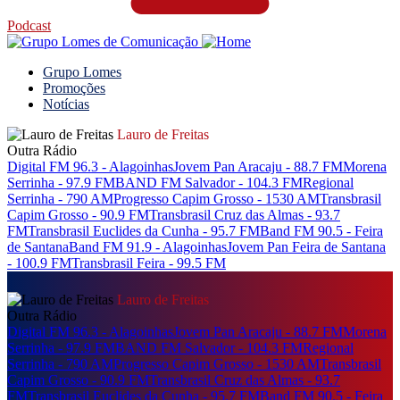
Podcast
Grupo Lomes
Promoções
Notícias
Lauro de Freitas
Outra Rádio
Digital FM 96.3 - Alagoinhas
Jovem Pan Aracaju - 88.7 FM
Morena
Serrinha - 97.9 FM
BAND FM Salvador - 104.3 FM
Regional
Serrinha - 790 AM
Progresso Capim Grosso - 1530 AM
Transbrasil
Capim Grosso - 90.9 FM
Transbrasil Cruz das Almas - 93.7
FM
Transbrasil Euclides da Cunha - 95.7 FM
Band FM 90.5 - Feira
de Santana
Band FM 91.9 - Alagoinhas
Jovem Pan Feira de Santana
- 100.9 FM
Transbrasil Feira - 99.5 FM
Lauro de Freitas
Outra Rádio
Digital FM 96.3 - Alagoinhas
Jovem Pan Aracaju - 88.7 FM
Morena
Serrinha - 97.9 FM
BAND FM Salvador - 104.3 FM
Regional
Serrinha - 790 AM
Progresso Capim Grosso - 1530 AM
Transbrasil
Capim Grosso - 90.9 FM
Transbrasil Cruz das Almas - 93.7
FM
Transbrasil Euclides da Cunha - 95.7 FM
Band FM 90.5 - Feira