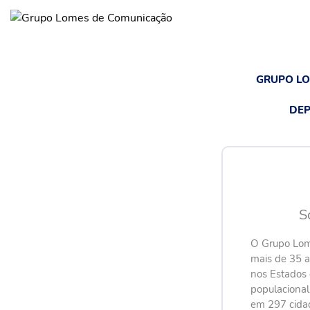
GRUPO L
DEP
S
O Grupo Lom
mais de 35 
nos Estados 
populaciona
em 297 cida