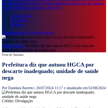
de Santana
Band FM 91.9 - Alagoinhas
Jovem Pan Feira de Santana
- 100.9 FM
Transbrasil Feira - 99.5 FM
Grupo Lomes
Promoções
Notícias
Departamento do Ouvinte
Podcast
Home
notícias
Prefeitura diz que autuou HGCA por descarte
inadequado; unidade de saúde nega
Feira de Santana
Prefeitura diz que autuou HGCA por
descarte inadequado; unidade de saúde
nega
Por Dandara Barreto | 26/07/2024 11:17 e atualizado em 02/08/2024
Crédito: Divulgação