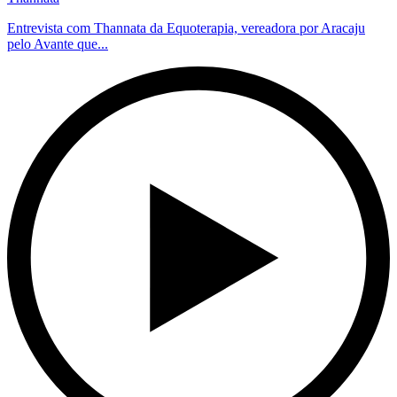
Entrevista com Thannata da Equoterapia, vereadora por Aracaju
pelo Avante que...