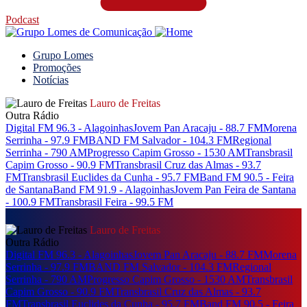
Podcast
Grupo Lomes
Promoções
Notícias
Lauro de Freitas
Outra Rádio
Digital FM 96.3 - Alagoinhas
Jovem Pan Aracaju - 88.7 FM
Morena
Serrinha - 97.9 FM
BAND FM Salvador - 104.3 FM
Regional
Serrinha - 790 AM
Progresso Capim Grosso - 1530 AM
Transbrasil
Capim Grosso - 90.9 FM
Transbrasil Cruz das Almas - 93.7
FM
Transbrasil Euclides da Cunha - 95.7 FM
Band FM 90.5 - Feira
de Santana
Band FM 91.9 - Alagoinhas
Jovem Pan Feira de Santana
- 100.9 FM
Transbrasil Feira - 99.5 FM
Lauro de Freitas
Outra Rádio
Digital FM 96.3 - Alagoinhas
Jovem Pan Aracaju - 88.7 FM
Morena
Serrinha - 97.9 FM
BAND FM Salvador - 104.3 FM
Regional
Serrinha - 790 AM
Progresso Capim Grosso - 1530 AM
Transbrasil
Capim Grosso - 90.9 FM
Transbrasil Cruz das Almas - 93.7
FM
Transbrasil Euclides da Cunha - 95.7 FM
Band FM 90.5 - Feira