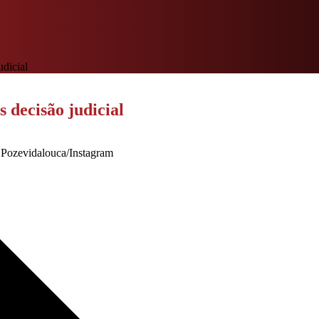
dicial
 decisão judicial
 Pozevidalouca/Instagram