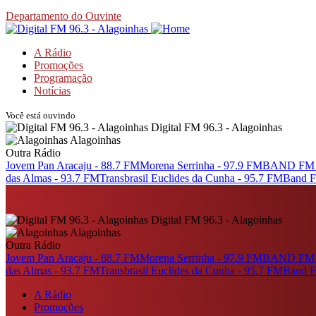
Departamento do Ouvinte
A Rádio
Promoções
Programação
Notícias
Você está ouvindo
Digital FM 96.3 - Alagoinhas
Alagoinhas
Outra Rádio
Jovem Pan Aracaju - 88.7 FM
Morena Serrinha - 97.9 FM
BAND FM S
das Almas - 93.7 FM
Transbrasil Euclides da Cunha - 95.7 FM
Band F
Você está ouvindo
Digital FM 96.3 - Alagoinhas
Alagoinhas
Outra Rádio
Jovem Pan Aracaju - 88.7 FM
Morena Serrinha - 97.9 FM
BAND FM S
das Almas - 93.7 FM
Transbrasil Euclides da Cunha - 95.7 FM
Band F
A Rádio
Promoções