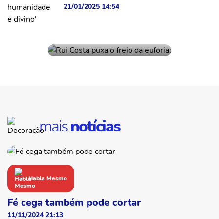
21/01/2025 14:54
Habla Mesmo
Rui Costa puxa o freio
02/09/2025 07:38
da euforia: "Aproveitar
ferrovia Centro
Atlântica é o melhor
traçado", diz ministro
sobre trem Feira de
Santana/Salvador
mais
notícias
Habla Mesmo
Fé cega também pode cortar
11/11/2024 21:13