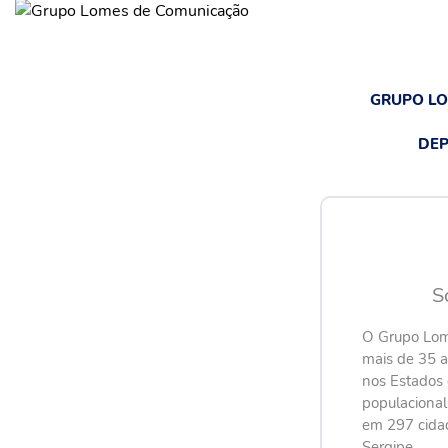
GRUPO L
DEP
S
O Grupo Lom
mais de 35 
nos Estados 
populaciona
em 297 cida
Sergipe.