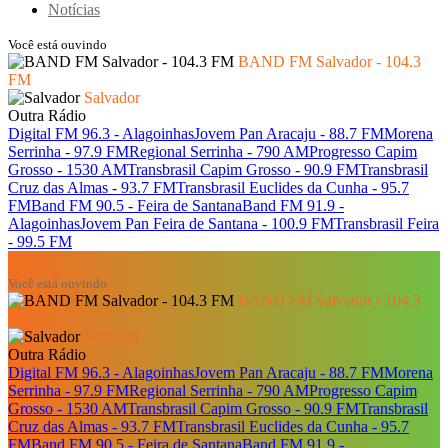
Notícias
Você está ouvindo
BAND FM Salvador - 104.3
FM
Salvador
Outra Rádio
Digital FM 96.3 - Alagoinhas
Jovem Pan Aracaju - 88.7 FM
Morena
Serrinha - 97.9 FM
Regional Serrinha - 790 AM
Progresso Capim
Grosso - 1530 AM
Transbrasil Capim Grosso - 90.9 FM
Transbrasil
Cruz das Almas - 93.7 FM
Transbrasil Euclides da Cunha - 95.7
FM
Band FM 90.5 - Feira de Santana
Band FM 91.9 -
Alagoinhas
Jovem Pan Feira de Santana - 100.9 FM
Transbrasil Feira
- 99.5 FM
Você está ouvindo
BAND FM Salvador - 104.3
FM
Salvador
Outra Rádio
Digital FM 96.3 - Alagoinhas
Jovem Pan Aracaju - 88.7 FM
Morena
Serrinha - 97.9 FM
Regional Serrinha - 790 AM
Progresso Capim
Grosso - 1530 AM
Transbrasil Capim Grosso - 90.9 FM
Transbrasil
Cruz das Almas - 93.7 FM
Transbrasil Euclides da Cunha - 95.7
FM
Band FM 90.5 - Feira de Santana
Band FM 91.9 -