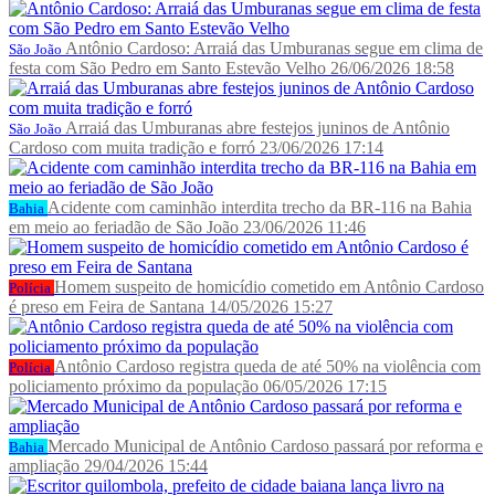
Antônio Cardoso: Arraiá das Umburanas segue em clima de
São João
festa com São Pedro em Santo Estevão Velho
26/06/2026 18:58
Arraiá das Umburanas abre festejos juninos de Antônio
São João
Cardoso com muita tradição e forró
23/06/2026 17:14
Acidente com caminhão interdita trecho da BR-116 na Bahia
Bahia
em meio ao feriadão de São João
23/06/2026 11:46
Homem suspeito de homicídio cometido em Antônio Cardoso
Polícia
é preso em Feira de Santana
14/05/2026 15:27
Antônio Cardoso registra queda de até 50% na violência com
Polícia
policiamento próximo da população
06/05/2026 17:15
Mercado Municipal de Antônio Cardoso passará por reforma e
Bahia
ampliação
29/04/2026 15:44