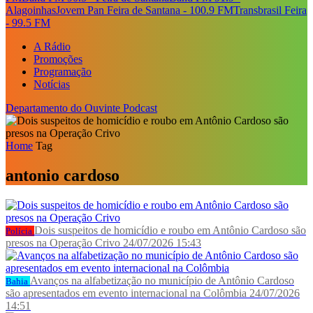
Alagoinhas
Jovem Pan Feira de Santana - 100.9 FM
Transbrasil Feira
- 99.5 FM
A Rádio
Promoções
Programação
Notícias
Departamento do Ouvinte
Podcast
Home
Tag
antonio cardoso
Dois suspeitos de homicídio e roubo em Antônio Cardoso são
Polícia
presos na Operação Crivo
24/07/2026 15:43
Avanços na alfabetização no município de Antônio Cardoso
Bahia
são apresentados em evento internacional na Colômbia
24/07/2026
14:51