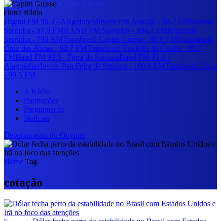
Capim Grosso
Outra Rádio
Digital FM 96.3 - Alagoinhas
Jovem Pan Aracaju - 88.7 FM
Morena
Serrinha - 97.9 FM
BAND FM Salvador - 104.3 FM
Regional
Serrinha - 790 AM
Transbrasil Capim Grosso - 90.9 FM
Transbrasil
Cruz das Almas - 93.7 FM
Transbrasil Euclides da Cunha - 95.7
FM
Band FM 90.5 - Feira de Santana
Band FM 91.9 -
Alagoinhas
Jovem Pan Feira de Santana - 100.9 FM
Transbrasil Feira
- 99.5 FM
A Rádio
Promoções
Programação
Notícias
Departamento do Ouvinte
Home
Tag
cotação