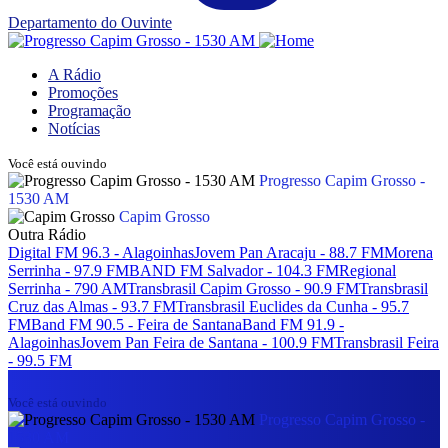
Departamento do Ouvinte
A Rádio
Promoções
Programação
Notícias
Você está ouvindo
Progresso Capim Grosso -
1530 AM
Capim Grosso
Outra Rádio
Digital FM 96.3 - Alagoinhas
Jovem Pan Aracaju - 88.7 FM
Morena
Serrinha - 97.9 FM
BAND FM Salvador - 104.3 FM
Regional
Serrinha - 790 AM
Transbrasil Capim Grosso - 90.9 FM
Transbrasil
Cruz das Almas - 93.7 FM
Transbrasil Euclides da Cunha - 95.7
FM
Band FM 90.5 - Feira de Santana
Band FM 91.9 -
Alagoinhas
Jovem Pan Feira de Santana - 100.9 FM
Transbrasil Feira
- 99.5 FM
Você está ouvindo
Progresso Capim Grosso -
1530 AM