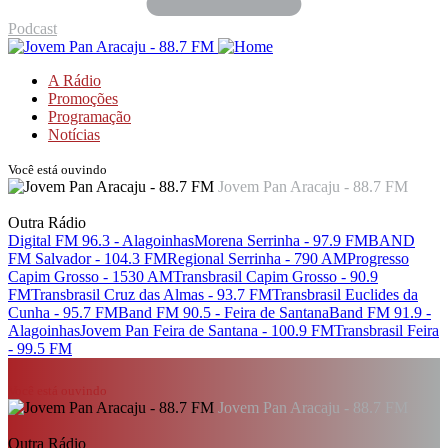
Podcast
A Rádio
Promoções
Programação
Notícias
Você está ouvindo
Jovem Pan Aracaju - 88.7 FM
Outra Rádio
Digital FM 96.3 - Alagoinhas
Morena Serrinha - 97.9 FM
BAND
FM Salvador - 104.3 FM
Regional Serrinha - 790 AM
Progresso
Capim Grosso - 1530 AM
Transbrasil Capim Grosso - 90.9
FM
Transbrasil Cruz das Almas - 93.7 FM
Transbrasil Euclides da
Cunha - 95.7 FM
Band FM 90.5 - Feira de Santana
Band FM 91.9 -
Alagoinhas
Jovem Pan Feira de Santana - 100.9 FM
Transbrasil Feira
- 99.5 FM
Você está ouvindo
Jovem Pan Aracaju - 88.7 FM
Outra Rádio