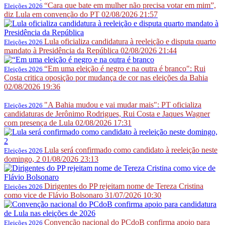
“Cara que bate em mulher não precisa votar em mim”,
Eleições 2026
diz Lula em convenção do PT
02/08/2026 21:57
Lula oficializa candidatura à reeleição e disputa quarto
Eleições 2026
mandato à Presidência da República
02/08/2026 21:44
“Em uma eleição é negro e na outra é branco": Rui
Eleições 2026
Costa critica oposição por mudança de cor nas eleições da Bahia
02/08/2026 19:36
"A Bahia mudou e vai mudar mais": PT oficializa
Eleições 2026
candidaturas de Jerônimo Rodrigues, Rui Costa e Jaques Wagner
com presença de Lula
02/08/2026 17:31
Lula será confirmado como candidato à reeleição neste
Eleições 2026
domingo, 2
01/08/2026 23:13
Dirigentes do PP rejeitam nome de Tereza Cristina
Eleições 2026
como vice de Flávio Bolsonaro
31/07/2026 10:30
Convenção nacional do PCdoB confirma apoio para
Eleições 2026