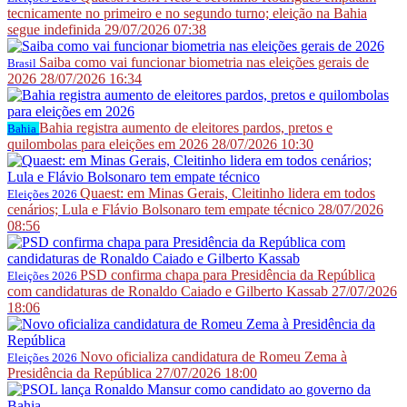
tecnicamente no primeiro e no segundo turno; eleição na Bahia
segue indefinida
29/07/2026 07:38
Saiba como vai funcionar biometria nas eleições gerais de
Brasil
2026
28/07/2026 16:34
Bahia registra aumento de eleitores pardos, pretos e
Bahia
quilombolas para eleições em 2026
28/07/2026 10:30
Quaest: em Minas Gerais, Cleitinho lidera em todos
Eleições 2026
cenários; Lula e Flávio Bolsonaro tem empate técnico
28/07/2026
08:56
PSD confirma chapa para Presidência da República
Eleições 2026
com candidaturas de Ronaldo Caiado e Gilberto Kassab
27/07/2026
18:06
Novo oficializa candidatura de Romeu Zema à
Eleições 2026
Presidência da República
27/07/2026 18:00