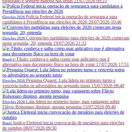
eleitorado e seguem maioria nas urnas
21/07/2026 09:25
Polícia Federal inicia operação de segurança para
Eleições 2026
candidatos à Presidência nas eleições de 2026
20/07/2026 10:46
Convenções partidárias para eleições de 2026 começam
Eleições 2026
nesta segunda, 20; entenda
19/07/2026 21:33
e-Título: conheça e saiba como usar aplicativo que é
Brasil
alternativa para documento físico na hora de votar
17/07/2026 17:51
Pesquisa Quaest: Lula lidera no primeiro turno e
Eleições 2026
venceria todos os adversários no segundo turno
15/07/2026 08:40
Lula lidera no primeiro turno, mas vantagem sobre
Eleições 2026
Flávio Bolsonaro diminui, aponta pesquisa
13/07/2026 09:40
Justiça Eleitoral inicia convocação de mesários para eleições
Brasil
de outubro
08/07/2026 09:30