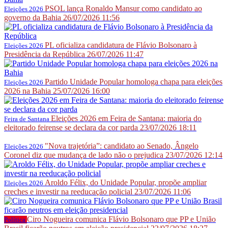
PSOL lança Ronaldo Mansur como candidato ao
Eleições 2026
governo da Bahia
26/07/2026 11:56
PL oficializa candidatura de Flávio Bolsonaro à
Eleições 2026
Presidência da República
26/07/2026 11:47
Partido Unidade Popular homologa chapa para eleições
Eleições 2026
2026 na Bahia
25/07/2026 16:00
Eleições 2026 em Feira de Santana: maioria do
Feira de Santana
eleitorado feirense se declara da cor parda
23/07/2026 18:11
"Nova trajetória”: candidato ao Senado, Ângelo
Eleições 2026
Coronel diz que mudança de lado não o prejudica
23/07/2026 12:14
Aroldo Félix, do Unidade Popular, propõe ampliar
Eleições 2026
creches e investir na reeducação policial
23/07/2026 11:06
Ciro Nogueira comunica Flávio Bolsonaro que PP e União
Política