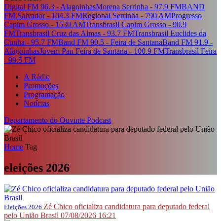
Digital FM 96.3 - Alagoinhas
Morena Serrinha - 97.9 FM
BAND
FM Salvador - 104.3 FM
Regional Serrinha - 790 AM
Progresso
Capim Grosso - 1530 AM
Transbrasil Capim Grosso - 90.9
FM
Transbrasil Cruz das Almas - 93.7 FM
Transbrasil Euclides da
Cunha - 95.7 FM
Band FM 90.5 - Feira de Santana
Band FM 91.9 -
Alagoinhas
Jovem Pan Feira de Santana - 100.9 FM
Transbrasil Feira
- 99.5 FM
A Rádio
Promoções
Programação
Notícias
Departamento do Ouvinte
Podcast
Home
Tag
eleições 2026
Zé Chico oficializa candidatura para deputado federal
Eleições 2026
pelo União Brasil
07/08/2026 16:21