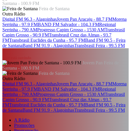
Santana - 100.9 FM
Feira de Santana
Outra Rádio
Digital FM 96.3 - Alagoinhas
Jovem Pan Aracaju - 88.7 FM
Morena
Serrinha - 97.9 FM
BAND FM Salvador - 104.3 FM
Regional
Serrinha - 790 AM
Progresso Capim Grosso - 1530 AM
Transbrasil
Capim Grosso - 90.9 FM
Transbrasil Cruz das Almas - 93.7
FM
Transbrasil Euclides da Cunha - 95.7 FM
Band FM 90.5 - Feira
de Santana
Band FM 91.9 - Alagoinhas
Transbrasil Feira - 99.5 FM
Você está ouvindo
Jovem Pan Feira de
Santana - 100.9 FM
Feira de Santana
Outra Rádio
Digital FM 96.3 - Alagoinhas
Jovem Pan Aracaju - 88.7 FM
Morena
Serrinha - 97.9 FM
BAND FM Salvador - 104.3 FM
Regional
Serrinha - 790 AM
Progresso Capim Grosso - 1530 AM
Transbrasil
Capim Grosso - 90.9 FM
Transbrasil Cruz das Almas - 93.7
FM
Transbrasil Euclides da Cunha - 95.7 FM
Band FM 90.5 - Feira
de Santana
Band FM 91.9 - Alagoinhas
Transbrasil Feira - 99.5 FM
A Rádio
Promoções
Programação