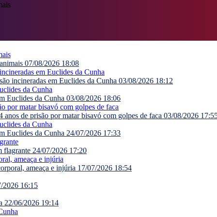
 animais
07/08/2026 18:08
 são incineradas em Euclides da Cunha
03/08/2026 18:12
 em Euclides da Cunha
03/08/2026 18:06
anos de prisão por matar bisavó com golpes de faca
03/08/2026 17:5
em Euclides da Cunha
24/07/2026 17:33
 flagrante
24/07/2026 17:20
orporal, ameaça e injúria
17/07/2026 18:54
7/2026 16:15
a
22/06/2026 19:14