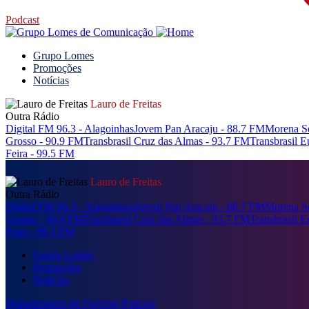
Podcast
Grupo Lomes
Promoções
Notícias
Lauro de Freitas
Outra Rádio
Digital FM 96.3 - Alagoinhas
Jovem Pan Aracaju - 88.7 FM
Morena Se
Grosso - 90.9 FM
Transbrasil Cruz das Almas - 93.7 FM
Transbrasil 
Feira - 99.5 FM
Lauro de Freitas
Outra Rádio
Digital FM 96.3 - Alagoinhas
Jovem Pan Aracaju - 88.7 FM
Morena Se
Grosso - 90.9 FM
Transbrasil Cruz das Almas - 93.7 FM
Transbrasil 
Feira - 99.5 FM
Grupo Lomes
Promoções
Notícias
Departamento do Ouvinte
Podcast