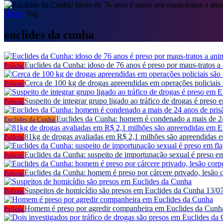
Home
Tag
euclides da cunha
Euclides da Cunha: idoso de 76 anos é preso por maus-tratos a
Polícia
Cerca de 100 kg de drogas apreendidas em operações policiais
Polícia
Suspeito de integrar grupo ligado ao tráfico de drogas é preso
Polícia
Euclides da Cunha: homem é condenado a mais de 24 
Euclides da Cunha
81kg de drogas avaliadas em R$ 2,1 milhões são apreendidas 
Polícia
Euclides da Cunha: suspeito de importunação sexual é preso em
Polícia
Euclides da Cunha: homem é preso por cárcere privado, lesão c
Polícia
Suspeitos de homicídio são presos em Euclides da Cunha
13/0
Polícia
Homem é preso por agredir companheira em Euclides da Cunh
Polícia