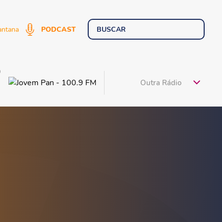
antana
PODCAST
9
Outra Rádio