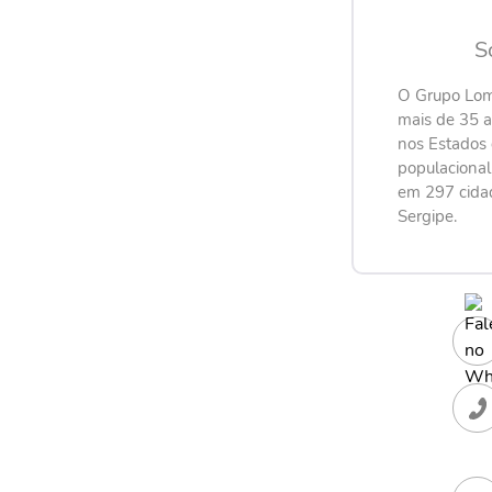
S
O Grupo Lom
mais de 35 
nos Estados 
populaciona
em 297 cida
Sergipe.