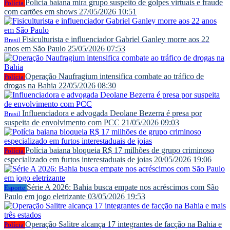
Polícia baiana mira grupo suspeito de golpes virtuais e fraude
Polícia
com cartões em shows
27/05/2026 10:51
Fisiculturista e influenciador Gabriel Ganley morre aos 22
Brasil
anos em São Paulo
25/05/2026 07:53
Operação Naufragium intensifica combate ao tráfico de
Polícia
drogas na Bahia
22/05/2026 08:30
Influenciadora e advogada Deolane Bezerra é presa por
Brasil
suspeita de envolvimento com PCC
21/05/2026 09:03
Polícia baiana bloqueia R$ 17 milhões de grupo criminoso
Polícia
especializado em furtos interestaduais de joias
20/05/2026 19:06
Série A 2026: Bahia busca empate nos acréscimos com São
Esporte
Paulo em jogo eletrizante
03/05/2026 19:53
Operação Salitre alcança 17 integrantes de facção na Bahia e
Polícia