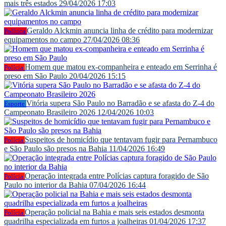
mais três estados
29/04/2026 17:03
Geraldo Alckmin anuncia linha de crédito para modernizar
Política
equipamentos no campo
27/04/2026 08:36
Homem que matou ex-companheira e enteado em Serrinha é
Polícia
preso em São Paulo
20/04/2026 15:15
Vitória supera São Paulo no Barradão e se afasta do Z-4 do
Esporte
Campeonato Brasileiro 2026
12/04/2026 10:03
Suspeitos de homicídio que tentavam fugir para Pernambuco
Polícia
e São Paulo são presos na Bahia
11/04/2026 16:49
Operação integrada entre Polícias captura foragido de São
Polícia
Paulo no interior da Bahia
07/04/2026 16:44
Operação policial na Bahia e mais seis estados desmonta
Polícia
quadrilha especializada em furtos a joalheiras
01/04/2026 17:37