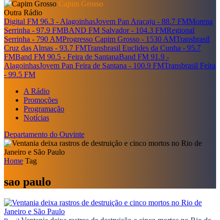
Capim Grosso
Outra Rádio
Digital FM 96.3 - Alagoinhas
Jovem Pan Aracaju - 88.7 FM
Morena
Serrinha - 97.9 FM
BAND FM Salvador - 104.3 FM
Regional
Serrinha - 790 AM
Progresso Capim Grosso - 1530 AM
Transbrasil
Cruz das Almas - 93.7 FM
Transbrasil Euclides da Cunha - 95.7
FM
Band FM 90.5 - Feira de Santana
Band FM 91.9 -
Alagoinhas
Jovem Pan Feira de Santana - 100.9 FM
Transbrasil Feira
- 99.5 FM
A Rádio
Promoções
Programação
Notícias
Departamento do Ouvinte
Home
Tag
sao paulo