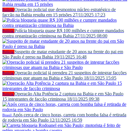
Operação policial que desmontou núcleo estratégico de
Polícia
facção na Bahia resulta em 15 prisões
27/11/2025 17:23
Polícia bloqueia quase R$ 100 milhões e cumpre mandados
Polícia
contra organização criminosa na Bahia
27/11/2025 08:00
Suspeito de matar estudante de 20 anos na frente do pai em
Polícia
São Paulo é preso na Bahia
19/11/2025 16:48
Operação policial já prendeu 21 suspeitos de integrar facções
Polícia
criminosas que atuam na Bahia e São Paulo
18/11/2025 15:05
Operação Alta Potência 2 captura na Bahia e em São Paulo
Polícia
15 integrantes de facção criminosa
18/11/2025 09:38
Após cerca de cinco horas, carreta com bomba falsa é retirada
Brasil
de rodovia em São Paulo
12/11/2025 16:59