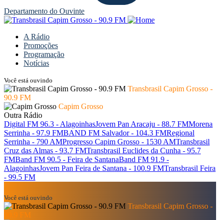
Departamento do Ouvinte
A Rádio
Promoções
Programação
Notícias
Você está ouvindo
Transbrasil Capim Grosso -
90.9 FM
Capim Grosso
Outra Rádio
Digital FM 96.3 - Alagoinhas
Jovem Pan Aracaju - 88.7 FM
Morena
Serrinha - 97.9 FM
BAND FM Salvador - 104.3 FM
Regional
Serrinha - 790 AM
Progresso Capim Grosso - 1530 AM
Transbrasil
Cruz das Almas - 93.7 FM
Transbrasil Euclides da Cunha - 95.7
FM
Band FM 90.5 - Feira de Santana
Band FM 91.9 -
Alagoinhas
Jovem Pan Feira de Santana - 100.9 FM
Transbrasil Feira
- 99.5 FM
Você está ouvindo
Transbrasil Capim Grosso -
90.9 FM