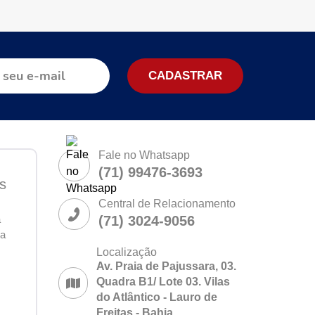
Fale no Whatsapp
(71) 99476-3693
s
Central de Relacionamento
á
(71) 3024-9056
ia
Localização
Av. Praia de Pajussara, 03.
Quadra B1/ Lote 03. Vilas
do Atlântico - Lauro de
Freitas - Bahia.