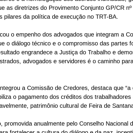
ue as diretrizes do Provimento Conjunto GP/CR nº
 pilares da política de execução no TRT-BA.
acou o empenho dos advogados que integram a Co
ue o diálogo técnico e o compromisso das partes 
resultado engrandece a Justiça do Trabalho e dem
strados, advogados e servidores é o caminho para 
tegrou a Comissão de Credores, destaca que “a c
biliza o pagamento dos créditos dos trabalhadore
avelmente, patrimônio cultural de Feira de Santana
, promovida anualmente pelo Conselho Nacional d
para fortalecer a cultura do diálogo e da paz, ince