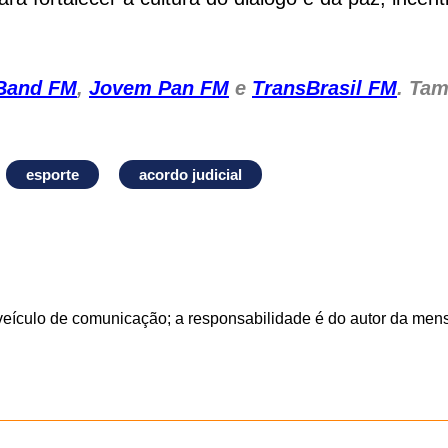
Band FM
,
Jovem Pan FM
e
TransBrasil FM
. Ta
esporte
acordo judicial
veículo de comunicação; a responsabilidade é do autor da me