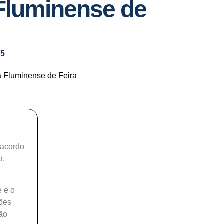
 Fluminense de
25
 acordo
a,
e e o
ões
ção