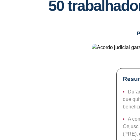
50 trabalhado
P
Resum
Duran
que qui
benefic
A con
Cejusc 
(PRE), 