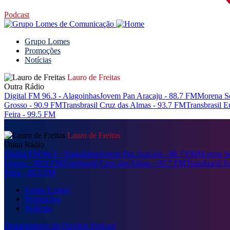
Podcast
Grupo Lomes
Promoções
Notícias
Lauro de Freitas
Outra Rádio
Digital FM 96.3 - Alagoinhas
Jovem Pan Aracaju - 88.7 FM
Morena Se
Grosso - 90.9 FM
Transbrasil Cruz das Almas - 93.7 FM
Transbrasil 
Feira - 99.5 FM
Lauro de Freitas
Outra Rádio
Digital FM 96.3 - Alagoinhas
Jovem Pan Aracaju - 88.7 FM
Morena Se
Grosso - 90.9 FM
Transbrasil Cruz das Almas - 93.7 FM
Transbrasil 
Feira - 99.5 FM
Grupo Lomes
Promoções
Notícias
Departamento do Ouvinte
Podcast