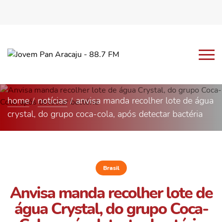
home
notícias
anvisa manda recolher lote de água
crystal, do grupo coca-cola, após detectar bactéria
Brasil
Anvisa manda recolher lote de
água Crystal, do grupo Coca-