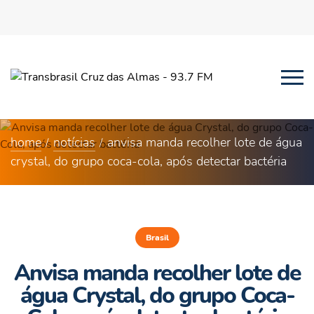
home
notícias
anvisa manda recolher lote de água
crystal, do grupo coca-cola, após detectar bactéria
Brasil
Anvisa manda recolher lote de
água Crystal, do grupo Coca-