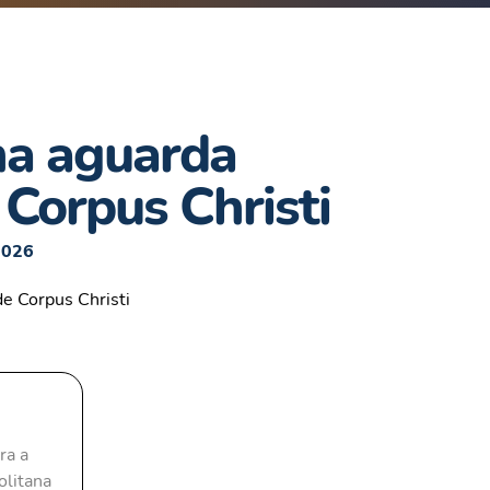
na aguarda
 Corpus Christi
2026
ra a
olitana