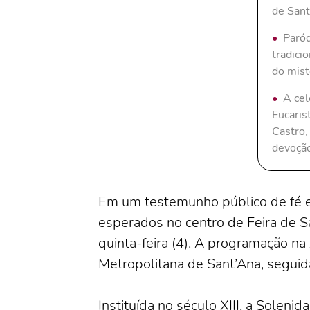
de Sant
Paróq
tradici
do mist
A cel
Eucaris
Castro,
devoçã
Em um testemunho público de fé e a
esperados no centro de Feira de Sa
quinta-feira (4). A programação na
Metropolitana de Sant’Ana, seguid
Instituída no século XIII, a Solen