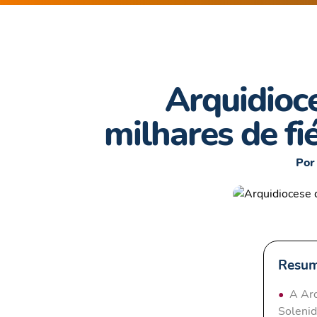
Arquidioc
milhares de fi
Por
Resum
A Arq
Solenid