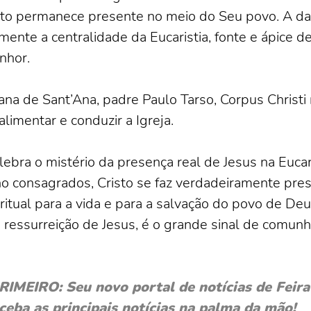
isto permanece presente no meio do Seu povo. A dat
mente a centralidade da Eucaristia, fonte e ápice de
nhor.
ana de Sant’Ana, padre Paulo Tarso, Corpus Christi r
limentar e conduzir a Igreja.
ebra o mistério da presença real de Jesus na Eucaris
nho consagrados, Cristo se faz verdadeiramente pr
tual para a vida e para a salvação do povo de Deus.
e ressurreição de Jesus, é o grande sinal de comun
EIRO: Seu novo portal de notícias de Feira 
ceba as principais notícias na palma da mão!