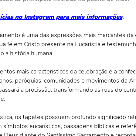
otícias no Instagram para mais informações
.
amento é uma das expressões mais marcantes da da
sua fé em Cristo presente na Eucaristia e testemun
 a história humana.
tos mais característicos da celebração é a confec
 anos, paróquias, comunidades e movimentos da Ar
passará a procissão, transformando as ruas do cen
e.
stica, os tapetes possuem profundo significado re
símbolos eucarísticos, passagens bíblicas e referên
e Deus diante do Santíssimo Sacramento e recordam