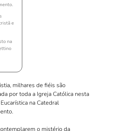
amento.
s
ristã e
sto na
ettino
tia, milhares de fiéis são
da por toda a Igreja Católica nesta
 Eucarística na Catedral
ento.
a contemplarem o mistério da