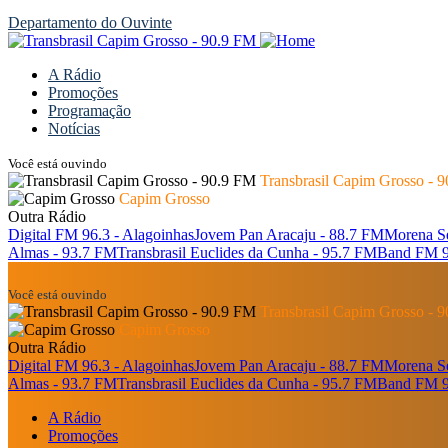
Departamento do Ouvinte
A Rádio
Promoções
Programação
Notícias
Você está ouvindo
Transbrasil Capim Grosso - 
Capim Grosso
Outra Rádio
Digital FM 96.3 - Alagoinhas
Jovem Pan Aracaju - 88.7 FM
Morena Se
Almas - 93.7 FM
Transbrasil Euclides da Cunha - 95.7 FM
Band FM 90
Você está ouvindo
Transbrasil Capim Grosso - 
Capim Grosso
Outra Rádio
Digital FM 96.3 - Alagoinhas
Jovem Pan Aracaju - 88.7 FM
Morena Se
Almas - 93.7 FM
Transbrasil Euclides da Cunha - 95.7 FM
Band FM 90
A Rádio
Promoções