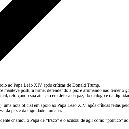
poio ao Papa Leão XIV após críticas de Donald Trump.
ice manteve postura firme, defendendo a paz e afirmando não temer o g
tual, reforçando sua atuação em defesa da paz, do diálogo e da dignidad
3), uma nota oficial em apoio ao Papa Leão XIV, após críticas feitas 
fesa da paz e da dignidade humana.
dente chamou o Papa de “fraco” e o acusou de agir como “político” ao s