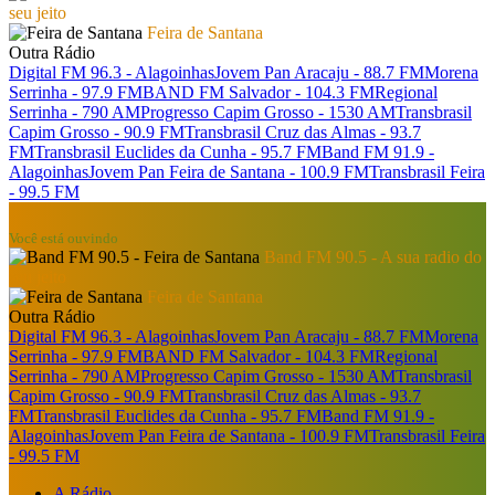
seu jeito
Feira de Santana
Outra Rádio
Digital FM 96.3 - Alagoinhas
Jovem Pan Aracaju - 88.7 FM
Morena
Serrinha - 97.9 FM
BAND FM Salvador - 104.3 FM
Regional
Serrinha - 790 AM
Progresso Capim Grosso - 1530 AM
Transbrasil
Capim Grosso - 90.9 FM
Transbrasil Cruz das Almas - 93.7
FM
Transbrasil Euclides da Cunha - 95.7 FM
Band FM 91.9 -
Alagoinhas
Jovem Pan Feira de Santana - 100.9 FM
Transbrasil Feira
- 99.5 FM
Você está ouvindo
Band FM 90.5 - A sua radio do
seu jeito
Feira de Santana
Outra Rádio
Digital FM 96.3 - Alagoinhas
Jovem Pan Aracaju - 88.7 FM
Morena
Serrinha - 97.9 FM
BAND FM Salvador - 104.3 FM
Regional
Serrinha - 790 AM
Progresso Capim Grosso - 1530 AM
Transbrasil
Capim Grosso - 90.9 FM
Transbrasil Cruz das Almas - 93.7
FM
Transbrasil Euclides da Cunha - 95.7 FM
Band FM 91.9 -
Alagoinhas
Jovem Pan Feira de Santana - 100.9 FM
Transbrasil Feira
- 99.5 FM
A Rádio