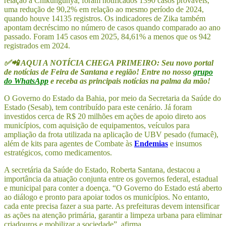
relação à Chikungunya, foram notificados 1390 casos prováveis,
uma redução de 90,2% em relação ao mesmo período de 2024,
quando houve 14135 registros. Os indicadores de Zika também
apontam decréscimo no número de casos quando comparado ao ano
passado. Foram 145 casos em 2025, 84,61% a menos que os 942
registrados em 2024.
✅📲 AQUI A NOTÍCIA CHEGA PRIMEIRO: Seu novo portal
de notícias de Feira de Santana e região! Entre no nosso
grupo
do WhatsApp
e receba as principais notícias na palma da mão!
O Governo do Estado da Bahia, por meio da Secretaria da Saúde do
Estado (Sesab), tem contribuído para este cenário. Já foram
investidos cerca de R$ 20 milhões em ações de apoio direto aos
municípios, com aquisição de equipamentos, veículos para
ampliação da frota utilizada na aplicação de UBV pesado (fumacê),
além de kits para agentes de Combate às
Endemias
e insumos
estratégicos, como medicamentos.
A secretária da Saúde do Estado, Roberta Santana, destacou a
importância da atuação conjunta entre os governos federal, estadual
e municipal para conter a doença. “O Governo do Estado está aberto
ao diálogo e pronto para apoiar todos os municípios. No entanto,
cada ente precisa fazer a sua parte. As prefeituras devem intensificar
as ações na atenção primária, garantir a limpeza urbana para eliminar
criadouros e mobilizar a sociedade”, afirma.