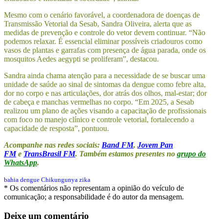
Mesmo com o cenário favorável, a coordenadora de doenças de
Transmissão Vetorial da Sesab, Sandra Oliveira, alerta que as
medidas de prevenção e controle do vetor devem continuar. “Não
podemos relaxar. É essencial eliminar possíveis criadouros como
vasos de plantas e garrafas com presença de água parada, onde os
mosquitos Aedes aegypti se proliferam”, destacou.
Sandra ainda chama atenção para a necessidade de se buscar uma
unidade de saúde ao sinal de sintomas da dengue como febre alta,
dor no corpo e nas articulações, dor atrás dos olhos, mal-estar; dor
de cabeça e manchas vermelhas no corpo. “Em 2025, a Sesab
realizou um plano de ações visando a capacitação de profissionais
com foco no manejo clínico e controle vetorial, fortalecendo a
capacidade de resposta”, pontuou.
Acompanhe nas redes sociais:
Band FM
,
Jovem Pan
FM
e
TransBrasil FM
. Também estamos presentes no
grupo do
WhatsApp
.
bahia
dengue
Chikungunya
zika
* Os comentários não representam a opinião do veículo de
comunicação; a responsabilidade é do autor da mensagem.
Deixe um comentário