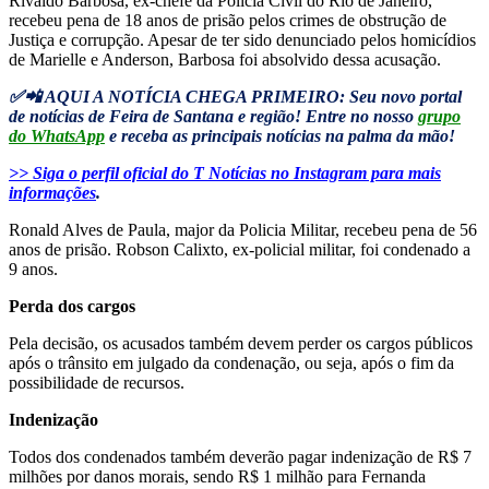
Rivaldo Barbosa, ex-chefe da Polícia Civil do Rio de Janeiro,
recebeu pena de 18 anos de prisão pelos crimes de obstrução de
Justiça e corrupção. Apesar de ter sido denunciado pelos homicídios
de Marielle e Anderson, Barbosa foi absolvido dessa acusação.
✅📲 AQUI A NOTÍCIA CHEGA PRIMEIRO: Seu novo portal
de notícias de Feira de Santana e região! Entre no nosso
grupo
do WhatsApp
e receba as principais notícias na palma da mão!
>> Siga o perfil oficial do T Notícias no Instagram para mais
informações
.
Ronald Alves de Paula, major da Policia Militar, recebeu pena de 56
anos de prisão. Robson Calixto, ex-policial militar, foi condenado a
9 anos.
Perda dos cargos
Pela decisão, os acusados também devem perder os cargos públicos
após o trânsito em julgado da condenação, ou seja, após o fim da
possibilidade de recursos.
Indenização
Todos dos condenados também deverão pagar indenização de R$ 7
milhões por danos morais, sendo R$ 1 milhão para Fernanda