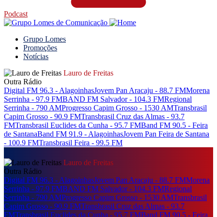
Podcast
Grupo Lomes
Promoções
Notícias
Lauro de Freitas
Outra Rádio
Digital FM 96.3 - Alagoinhas
Jovem Pan Aracaju - 88.7 FM
Morena
Serrinha - 97.9 FM
BAND FM Salvador - 104.3 FM
Regional
Serrinha - 790 AM
Progresso Capim Grosso - 1530 AM
Transbrasil
Capim Grosso - 90.9 FM
Transbrasil Cruz das Almas - 93.7
FM
Transbrasil Euclides da Cunha - 95.7 FM
Band FM 90.5 - Feira
de Santana
Band FM 91.9 - Alagoinhas
Jovem Pan Feira de Santana
- 100.9 FM
Transbrasil Feira - 99.5 FM
Lauro de Freitas
Outra Rádio
Digital FM 96.3 - Alagoinhas
Jovem Pan Aracaju - 88.7 FM
Morena
Serrinha - 97.9 FM
BAND FM Salvador - 104.3 FM
Regional
Serrinha - 790 AM
Progresso Capim Grosso - 1530 AM
Transbrasil
Capim Grosso - 90.9 FM
Transbrasil Cruz das Almas - 93.7
FM
Transbrasil Euclides da Cunha - 95.7 FM
Band FM 90.5 - Feira