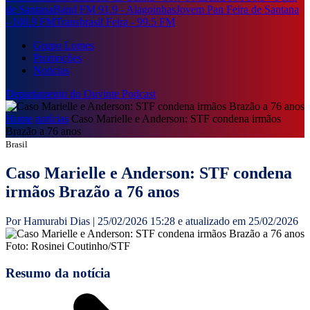
de Santana
Band FM 91.9 - Alagoinhas
Jovem Pan Feira de Santana
- 100.9 FM
Transbrasil Feira - 99.5 FM
Grupo Lomes
Promoções
Notícias
Departamento do Ouvinte
Podcast
Home
notícias
Caso Marielle e Anderson: STF condena irmãos
Brazão a 76 anos
Brasil
Caso Marielle e Anderson: STF condena
irmãos Brazão a 76 anos
Por Hamurabi Dias | 25/02/2026 15:28 e atualizado em 25/02/2026
Foto: Rosinei Coutinho/STF
Resumo da notícia