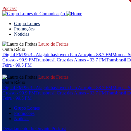
Podcast
Grupo Lomes
Promoções
Notícias
Lauro de Freitas
Outra Rádio
Digital FM 96.3 - Alagoinhas
Jovem Pan Aracaju - 88.7 FM
Morena Se
Grosso - 90.9 FM
Transbrasil Cruz das Almas - 93.7 FM
Transbrasil 
Feira - 99.5 FM
Lauro de Freitas
Outra Rádio
Digital FM 96.3 - Alagoinhas
Jovem Pan Aracaju - 88.7 FM
Morena Se
Grosso - 90.9 FM
Transbrasil Cruz das Almas - 93.7 FM
Transbrasil 
Feira - 99.5 FM
Grupo Lomes
Promoções
Notícias
Departamento do Ouvinte
Podcast