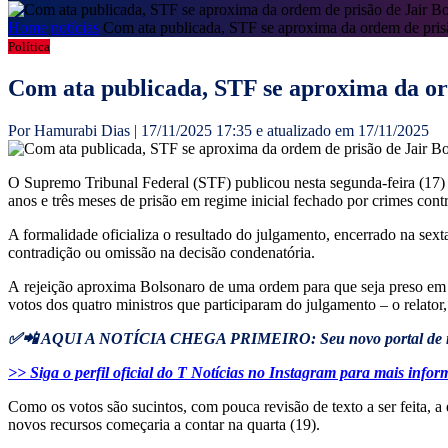
Home
notícias
Com ata publicada, STF se aproxima da ordem de pris
Política
Com ata publicada, STF se aproxima da or
Por Hamurabi Dias | 17/11/2025 17:35 e atualizado em 17/11/2025
O Supremo Tribunal Federal (STF) publicou nesta segunda-feira (17) 
anos e três meses de prisão em regime inicial fechado por crimes con
A formalidade oficializa o resultado do julgamento, encerrado na sex
contradição ou omissão na decisão condenatória.
A rejeição aproxima Bolsonaro de uma ordem para que seja preso em r
votos dos quatro ministros que participaram do julgamento – o relat
✅📲 AQUI A NOTÍCIA CHEGA PRIMEIRO: Seu novo portal de notíc
>> Siga o perfil oficial do T Notícias no Instagram para mais info
Como os votos são sucintos, com pouca revisão de texto a ser feita, a
novos recursos começaria a contar na quarta (19).