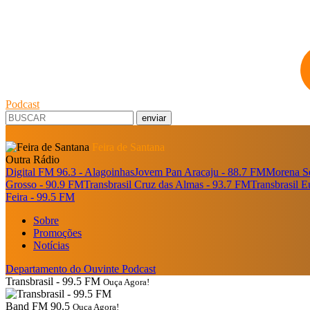
Podcast
enviar
Feira de Santana
Outra Rádio
Digital FM 96.3 - Alagoinhas
Jovem Pan Aracaju - 88.7 FM
Morena Se
Grosso - 90.9 FM
Transbrasil Cruz das Almas - 93.7 FM
Transbrasil 
Feira - 99.5 FM
Sobre
Promoções
Notícias
Departamento do Ouvinte
Podcast
Transbrasil - 99.5 FM
Ouça Agora!
Band FM 90.5
Ouça Agora!