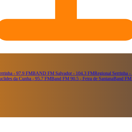
rrinha - 97.9 FM
BAND FM Salvador - 104.3 FM
Regional Serrinha 
Euclides da Cunha - 95.7 FM
Band FM 90.5 - Feira de Santana
Band FM 