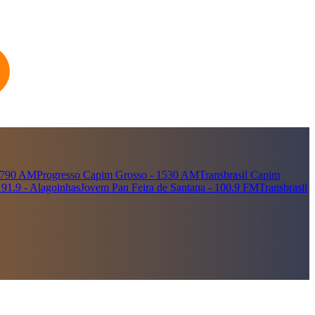
- 790 AM
Progresso Capim Grosso - 1530 AM
Transbrasil Capim
91.9 - Alagoinhas
Jovem Pan Feira de Santana - 100.9 FM
Transbrasil