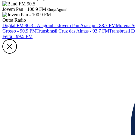
Jovem Pan - 100.9 FM
Ouça Agora!
Outra Rádio
Digital FM 96.3 - Alagoinhas
Jovem Pan Aracaju - 88.7 FM
Morena Se
Grosso - 90.9 FM
Transbrasil Cruz das Almas - 93.7 FM
Transbrasil 
Feira - 99.5 FM