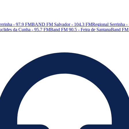
rrinha - 97.9 FM
BAND FM Salvador - 104.3 FM
Regional Serrinha 
Euclides da Cunha - 95.7 FM
Band FM 90.5 - Feira de Santana
Band FM 