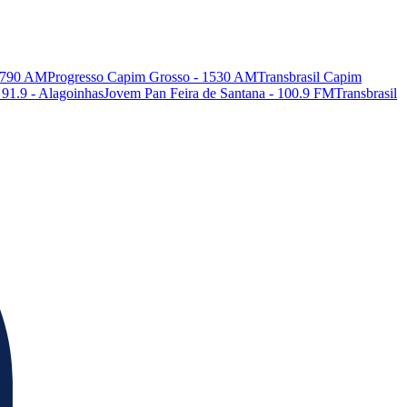
- 790 AM
Progresso Capim Grosso - 1530 AM
Transbrasil Capim
91.9 - Alagoinhas
Jovem Pan Feira de Santana - 100.9 FM
Transbrasil