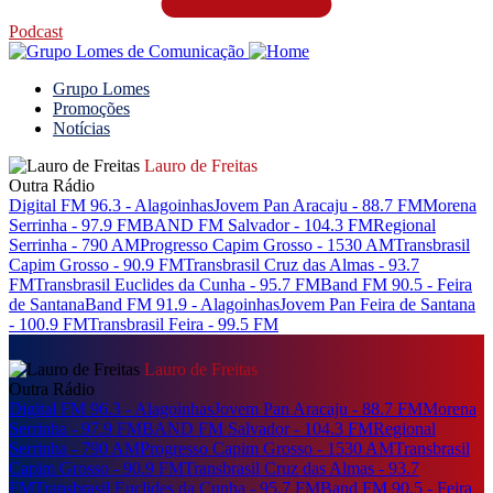
Podcast
Grupo Lomes
Promoções
Notícias
Lauro de Freitas
Outra Rádio
Digital FM 96.3 - Alagoinhas
Jovem Pan Aracaju - 88.7 FM
Morena
Serrinha - 97.9 FM
BAND FM Salvador - 104.3 FM
Regional
Serrinha - 790 AM
Progresso Capim Grosso - 1530 AM
Transbrasil
Capim Grosso - 90.9 FM
Transbrasil Cruz das Almas - 93.7
FM
Transbrasil Euclides da Cunha - 95.7 FM
Band FM 90.5 - Feira
de Santana
Band FM 91.9 - Alagoinhas
Jovem Pan Feira de Santana
- 100.9 FM
Transbrasil Feira - 99.5 FM
Lauro de Freitas
Outra Rádio
Digital FM 96.3 - Alagoinhas
Jovem Pan Aracaju - 88.7 FM
Morena
Serrinha - 97.9 FM
BAND FM Salvador - 104.3 FM
Regional
Serrinha - 790 AM
Progresso Capim Grosso - 1530 AM
Transbrasil
Capim Grosso - 90.9 FM
Transbrasil Cruz das Almas - 93.7
FM
Transbrasil Euclides da Cunha - 95.7 FM
Band FM 90.5 - Feira