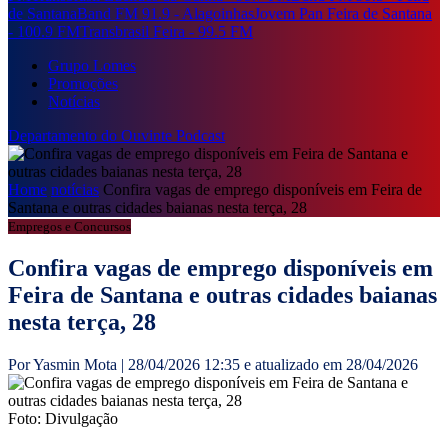
de Santana
Band FM 91.9 - Alagoinhas
Jovem Pan Feira de Santana
- 100.9 FM
Transbrasil Feira - 99.5 FM
Grupo Lomes
Promoções
Notícias
Departamento do Ouvinte
Podcast
Home
notícias
Confira vagas de emprego disponíveis em Feira de
Santana e outras cidades baianas nesta terça, 28
Empregos e Concursos
Confira vagas de emprego disponíveis em
Feira de Santana e outras cidades baianas
nesta terça, 28
Por Yasmin Mota | 28/04/2026 12:35 e atualizado em 28/04/2026
Foto: Divulgação