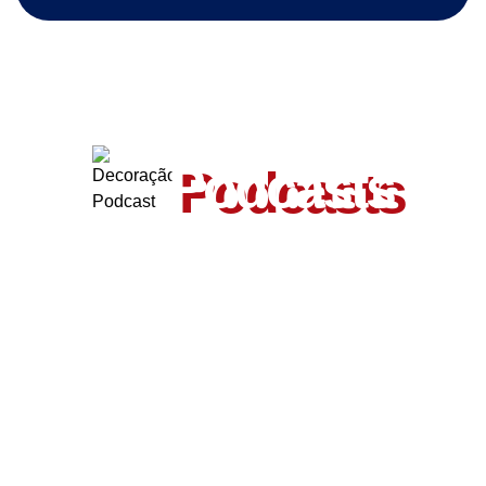
ouça também outros
Podcasts
Valmir de Francisquinho
Entrevista com o ex-prefeito Valmir de Francisquinho, pré-
candidato a...
OUVIR PODCAST