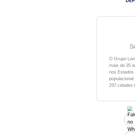
DEP
S
O Grupo Lome
mais de 35 a
nos Estados 
populacional
297 cidades 