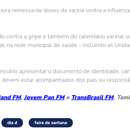
ceira remessa de doses da vacina contra a influenz
ão contra a gripe e também do calendário vacinal s
das na rede municipal de saúde – incluindo as Unid
cessário apresentar o documento de identidade, ca
es devem estar acompanhados dos pais ou responsá
and FM
,
Jovem Pan FM
e
TransBrasil FM
. Tam
dia d
feira de santana