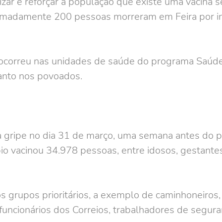
ar e reforçar à população que existe uma vacina se
madamente 200 pessoas morreram em Feira por infec
ocorreu nas unidades de saúde do programa Saúde
anto nos povoados.
a a gripe no dia 31 de março, uma semana antes do p
ípio vacinou 34.978 pessoas, entre idosos, gestantes
grupos prioritários, a exemplo de caminhoneiros,
 funcionários dos Correios, trabalhadores de segur