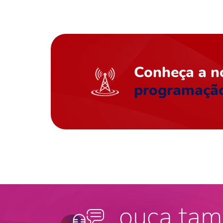
Conheça a n
programaçã
ouça tam