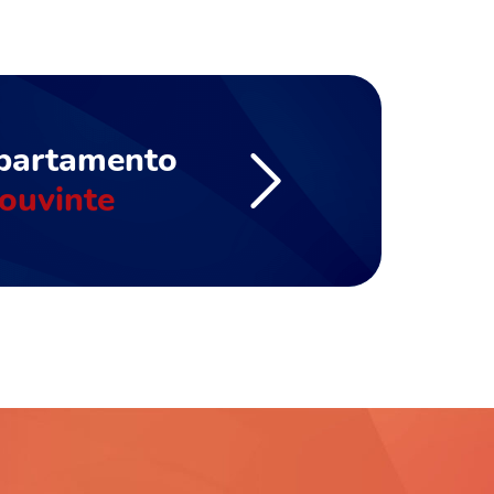
partamento
ouvinte