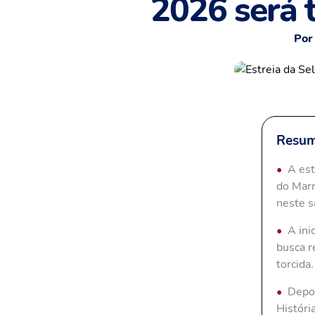
2026 será 
Por
Resum
A est
do Marr
neste s
A ini
busca r
torcida.
Depoi
Históri