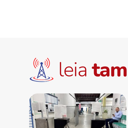
leia
ta