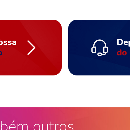
ossa
De
o
do 
bém outros