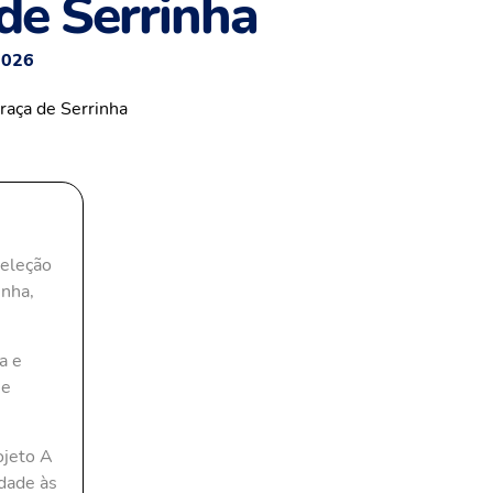
de Serrinha
2026
Seleção
inha,
a e
 e
ojeto A
dade às