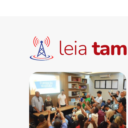
leia
ta