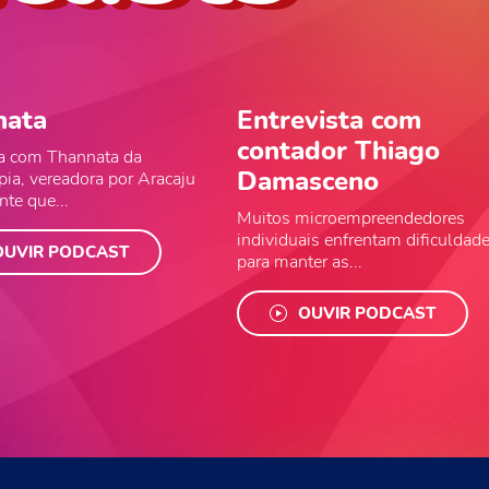
nata
Entrevista com
contador Thiago
ta com Thannata da
Damasceno
ia, vereadora por Aracaju
te que...
Muitos microempreendedores
individuais enfrentam dificuldad
OUVIR PODCAST
para manter as...
OUVIR PODCAST