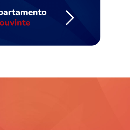
partamento
ouvinte