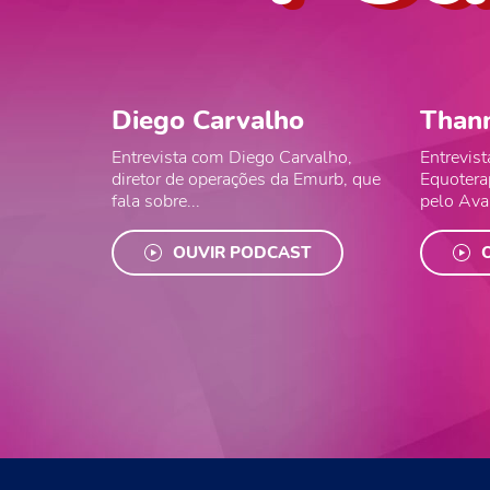
Diego Carvalho
Than
Entrevista com Diego Carvalho,
Entrevis
diretor de operações da Emurb, que
Equoterap
fala sobre...
pelo Avan
OUVIR PODCAST