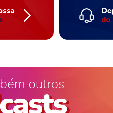
ossa
De
o
do 
bém outros
casts