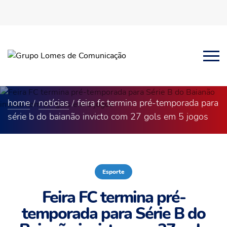
home
notícias
feira fc termina pré-temporada para
série b do baianão invicto com 27 gols em 5 jogos
Esporte
Feira FC termina pré-
temporada para Série B do