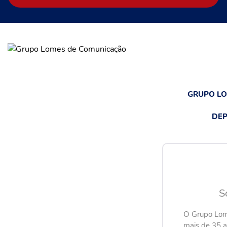
GRUPO L
DEP
S
O Grupo Lom
mais de 35 