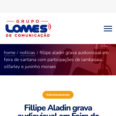
home
notícias
fillipe aladin grava audiovisual em
feira de santana com participações de lambasaia,
silfarley e juninho moraes
Entretenimento
Fillipe Aladin grava