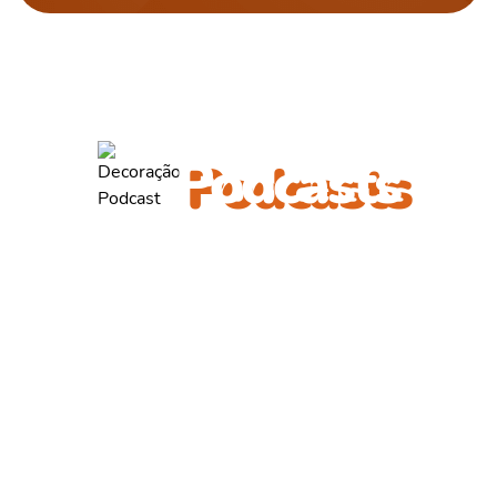
ouça também outros
Podcasts
Diego Carvalho
Entrevista com Diego Carvalho, diretor de operações da Emurb,
que fala sobre...
OUVIR PODCAST