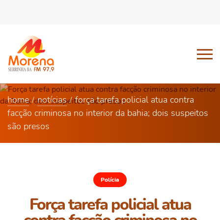
home
notícias
força tarefa policial atua contra
facção criminosa no interior da bahia; dois suspeitos
são presos
Polícia
Força tarefa policial atua