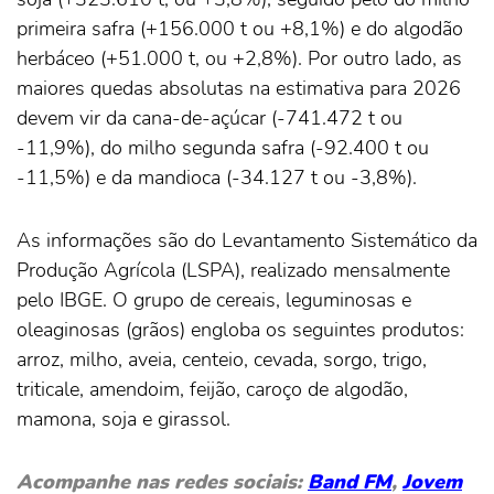
primeira safra (+156.000 t ou +8,1%) e do algodão
herbáceo (+51.000 t, ou +2,8%). Por outro lado, as
maiores quedas absolutas na estimativa para 2026
devem vir da cana-de-açúcar (-741.472 t ou
-11,9%), do milho segunda safra (-92.400 t ou
-11,5%) e da mandioca (-34.127 t ou -3,8%).
As informações são do Levantamento Sistemático da
Produção Agrícola (LSPA), realizado mensalmente
pelo IBGE. O grupo de cereais, leguminosas e
oleaginosas (grãos) engloba os seguintes produtos:
arroz, milho, aveia, centeio, cevada, sorgo, trigo,
triticale, amendoim, feijão, caroço de algodão,
mamona, soja e girassol.
Acompanhe nas redes sociais:
Band FM
,
Jovem