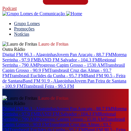
Podcast
Grupo Lomes
Promoções
Notícias
Lauro de Freitas
Outra Rádio
Digital FM 96.3 - Alagoinhas
Jovem Pan Aracaju - 88.7 FM
Morena
Serrinha - 97.9 FM
BAND FM Salvador - 104.3 FM
Regional
Serrinha - 790 AM
Progresso Capim Grosso - 1530 AM
Transbrasil
Capim Grosso - 90.9 FM
Transbrasil Cruz das Almas - 93.7
FM
Transbrasil Euclides da Cunha - 95.7 FM
Band FM 90.5 - Feira
de Santana
Band FM 91.9 - Alagoinhas
Jovem Pan Feira de Santana
- 100.9 FM
Transbrasil Feira - 99.5 FM
Lauro de Freitas
Outra Rádio
Digital FM 96.3 - Alagoinhas
Jovem Pan Aracaju - 88.7 FM
Morena
Serrinha - 97.9 FM
BAND FM Salvador - 104.3 FM
Regional
Serrinha - 790 AM
Progresso Capim Grosso - 1530 AM
Transbrasil
Capim Grosso - 90.9 FM
Transbrasil Cruz das Almas - 93.7
FM
Transbrasil Euclides da Cunha - 95.7 FM
Band FM 90.5 - Feira