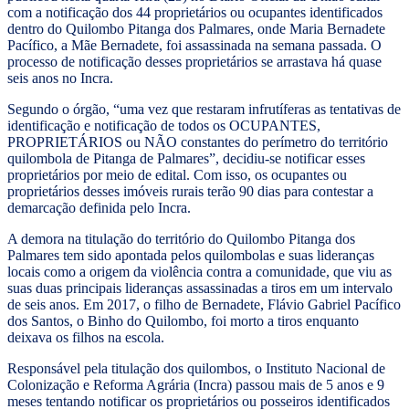
com a notificação dos 44 proprietários ou ocupantes identificados
dentro do Quilombo Pitanga dos Palmares, onde Maria Bernadete
Pacífico, a Mãe Bernadete, foi assassinada na semana passada. O
processo de notificação desses proprietários se arrastava há quase
seis anos no Incra.
Segundo o órgão, “uma vez que restaram infrutíferas as tentativas de
identificação e notificação de todos os OCUPANTES,
PROPRIETÁRIOS ou NÃO constantes do perímetro do território
quilombola de Pitanga de Palmares”, decidiu-se notificar esses
proprietários por meio de edital. Com isso, os ocupantes ou
proprietários desses imóveis rurais terão 90 dias para contestar a
demarcação definida pelo Incra.
A demora na titulação do território do Quilombo Pitanga dos
Palmares tem sido apontada pelos quilombolas e suas lideranças
locais como a origem da violência contra a comunidade, que viu as
suas duas principais lideranças assassinadas a tiros em um intervalo
de seis anos. Em 2017, o filho de Bernadete, Flávio Gabriel Pacífico
dos Santos, o Binho do Quilombo, foi morto a tiros enquanto
deixava os filhos na escola.
Responsável pela titulação dos quilombos, o Instituto Nacional de
Colonização e Reforma Agrária (Incra) passou mais de 5 anos e 9
meses tentando notificar os proprietários ou posseiros identificados