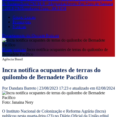
de Santana
Band FM 91.9 - Alagoinhas
Jovem Pan Feira de Santana
- 100.9 FM
Transbrasil Feira - 99.5 FM
Grupo Lomes
Promoções
Notícias
Departamento do Ouvinte
Podcast
Home
notícias
Incra notifica ocupantes de terras do quilombo de
Bernadete Pacífico
Agência Brasil
Incra notifica ocupantes de terras do
quilombo de Bernadete Pacífico
Por Dandara Barreto | 23/08/2023 17:23 e atualizado em 02/08/2024
Foto: Janaina Nery
O Instituto Nacional de Colonização e Reforma Agrária (Incra)
publicou nesta quarta-feira (23) no Diário Oficial da União edital