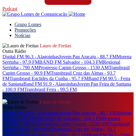
Podcast
Grupo Lomes
Promoções
Notícias
Lauro de Freitas
Outra Rádio
Digital FM 96.3 - Alagoinhas
Jovem Pan Aracaju - 88.7 FM
Morena
Serrinha - 97.9 FM
BAND FM Salvador - 104.3 FM
Regional
Serrinha - 790 AM
Progresso Capim Grosso - 1530 AM
Transbrasil
Capim Grosso - 90.9 FM
Transbrasil Cruz das Almas - 93.7
FM
Transbrasil Euclides da Cunha - 95.7 FM
Band FM 90.5 - Feira
de Santana
Band FM 91.9 - Alagoinhas
Jovem Pan Feira de Santana
- 100.9 FM
Transbrasil Feira - 99.5 FM
Lauro de Freitas
Outra Rádio
Digital FM 96.3 - Alagoinhas
Jovem Pan Aracaju - 88.7 FM
Morena
Serrinha - 97.9 FM
BAND FM Salvador - 104.3 FM
Regional
Serrinha - 790 AM
Progresso Capim Grosso - 1530 AM
Transbrasil
Capim Grosso - 90.9 FM
Transbrasil Cruz das Almas - 93.7
FM
Transbrasil Euclides da Cunha - 95.7 FM
Band FM 90.5 - Feira