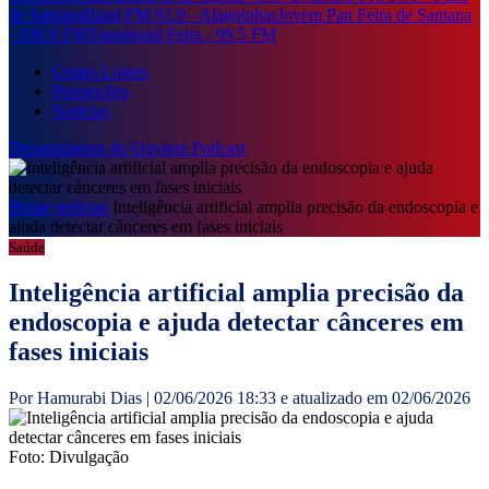
de Santana
Band FM 91.9 - Alagoinhas
Jovem Pan Feira de Santana
- 100.9 FM
Transbrasil Feira - 99.5 FM
Grupo Lomes
Promoções
Notícias
Departamento do Ouvinte
Podcast
Home
notícias
Inteligência artificial amplia precisão da endoscopia e
ajuda detectar cânceres em fases iniciais
Saúde
Inteligência artificial amplia precisão da
endoscopia e ajuda detectar cânceres em
fases iniciais
Por Hamurabi Dias | 02/06/2026 18:33 e atualizado em 02/06/2026
Foto: Divulgação