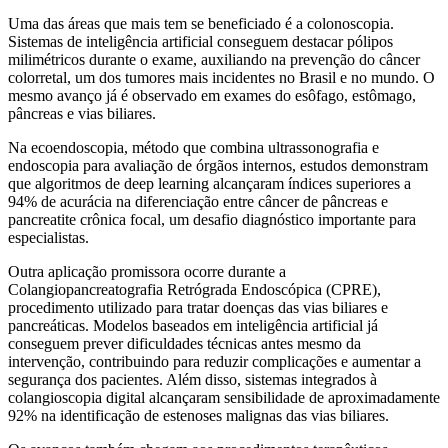
Uma das áreas que mais tem se beneficiado é a colonoscopia.
Sistemas de inteligência artificial conseguem destacar pólipos
milimétricos durante o exame, auxiliando na prevenção do câncer
colorretal, um dos tumores mais incidentes no Brasil e no mundo. O
mesmo avanço já é observado em exames do esôfago, estômago,
pâncreas e vias biliares.
Na ecoendoscopia, método que combina ultrassonografia e
endoscopia para avaliação de órgãos internos, estudos demonstram
que algoritmos de deep learning alcançaram índices superiores a
94% de acurácia na diferenciação entre câncer de pâncreas e
pancreatite crônica focal, um desafio diagnóstico importante para
especialistas.
Outra aplicação promissora ocorre durante a
Colangiopancreatografia Retrógrada Endoscópica (CPRE),
procedimento utilizado para tratar doenças das vias biliares e
pancreáticas. Modelos baseados em inteligência artificial já
conseguem prever dificuldades técnicas antes mesmo da
intervenção, contribuindo para reduzir complicações e aumentar a
segurança dos pacientes. Além disso, sistemas integrados à
colangioscopia digital alcançaram sensibilidade de aproximadamente
92% na identificação de estenoses malignas das vias biliares.