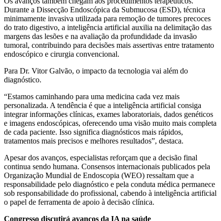
Os avanços também chegam aos procedimentos terapêuticos.
Durante a Dissecção Endoscópica da Submucosa (ESD), técnica
minimamente invasiva utilizada para remoção de tumores precoces
do trato digestivo, a inteligência artificial auxilia na delimitação das
margens das lesões e na avaliação da profundidade da invasão
tumoral, contribuindo para decisões mais assertivas entre tratamento
endoscópico e cirurgia convencional.
Para Dr. Vitor Galvão, o impacto da tecnologia vai além do
diagnóstico.
“Estamos caminhando para uma medicina cada vez mais
personalizada. A tendência é que a inteligência artificial consiga
integrar informações clínicas, exames laboratoriais, dados genéticos
e imagens endoscópicas, oferecendo uma visão muito mais completa
de cada paciente. Isso significa diagnósticos mais rápidos,
tratamentos mais precisos e melhores resultados”, destaca.
Apesar dos avanços, especialistas reforçam que a decisão final
continua sendo humana. Consensos internacionais publicados pela
Organização Mundial de Endoscopia (WEO) ressaltam que a
responsabilidade pelo diagnóstico e pela conduta médica permanece
sob responsabilidade do profissional, cabendo à inteligência artificial
o papel de ferramenta de apoio à decisão clínica.
Congresso discutirá avanços da IA na saúde