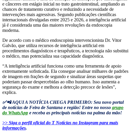
e cânceres em estágio inicial no trato gastrointestinal, ampliando as
chances de tratamento curativo e reduzindo a necessidade de
intervenções mais agressivas. Segundo publicações científicas
internacionais divulgadas entre 2025 e 2026, a inteligência artificial
já é considerada uma das maiores revoluções da endoscopia
moderna.
De acordo com o médico endoscopista intervencionista Dr. Vitor
Galvão, que utiliza recursos de inteligência artificial em
procedimentos diagnósticos e terapêuticos, a tecnologia não substitui
o médico, mas potencializa sua capacidade diagnóstica.
“A inteligência artificial funciona como uma ferramenta de apoio
extremamente sofisticada. Ela consegue analisar milhares de padrões
de imagem em frações de segundo e sinalizar áreas suspeitas que
poderiam passar despercebidas ao olho humano. Isso aumenta a
segurança do exame e melhora a detecção precoce de lesões”,
explica.
✅📲 AQUI A NOTÍCIA CHEGA PRIMEIRO: Seu novo portal
de notícias de Feira de Santana e região! Entre no nosso
grupo
do WhatsApp
e receba as principais notícias na palma da mão!
>> Siga o perfil oficial do T Notícias no Instagram para mais
informações
.