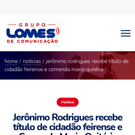
home
notícias
jerônimo rodrigues recebe título de
cidadão feirense e comenda maria quitéria
Política
Jerônimo Rodrigues recebe
título de cidadão feirense e