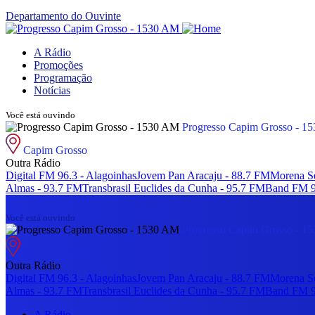
Departamento do Ouvinte
A Rádio
Promoções
Programação
Notícias
Você está ouvindo
Progresso Capim Grosso - 1
Capim Grosso
Outra Rádio
Digital FM 96.3 - Alagoinhas
Jovem Pan Aracaju - 88.7 FM
Morena Se
Almas - 93.7 FM
Transbrasil Euclides da Cunha - 95.7 FM
Band FM 90
Você está ouvindo
Progresso Capim Grosso - 1
Capim Grosso
Outra Rádio
Digital FM 96.3 - Alagoinhas
Jovem Pan Aracaju - 88.7 FM
Morena Se
Almas - 93.7 FM
Transbrasil Euclides da Cunha - 95.7 FM
Band FM 90
A Rádio