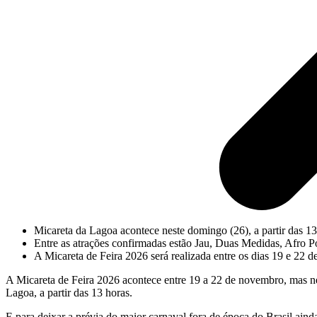
Micareta da Lagoa acontece neste domingo (26), a partir das 1
Entre as atrações confirmadas estão Jau, Duas Medidas, Afro Po
A Micareta de Feira 2026 será realizada entre os dias 19 e 22
A Micareta de Feira 2026 acontece entre 19 a 22 de novembro, mas nes
Lagoa, a partir das 13 horas.
E para deixar a prévia do maior carnaval fora de época do Brasil aind