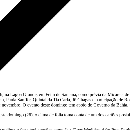
3h, na Lagoa Grande, em Feira de Santana, como prévia da Micareta de
p, Paula Sanffer, Quintal da Tia Carla, Jô Chagas e participação de R
 de novembro. O evento deste domingo tem apoio do Governo da Bahia, 
te domingo (26), o clima de folia toma conta de um dos cartões postai
a melhor, a festa terá atrações como Jau, Duas Medidas, Afro Pop, Paul