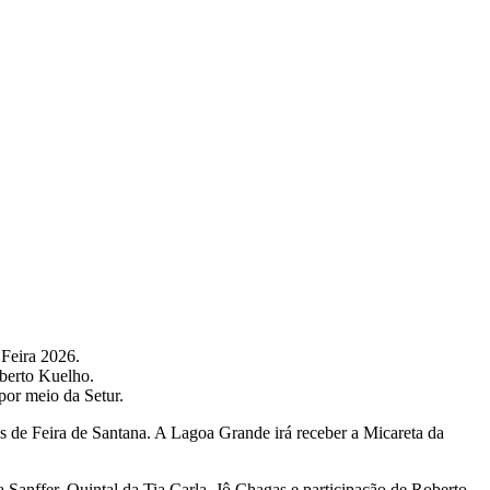
 Feira 2026.
oberto Kuelho.
por meio da Setur.
s de Feira de Santana. A Lagoa Grande irá receber a Micareta da
a Sanffer, Quintal da Tia Carla, Jô Chagas e participação de Roberto