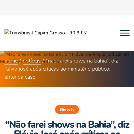
home
notícias
“não farei shows na bahia”, diz
flávio josé após críticas ao ministério público;
entenda caso
São João
“Não farei shows na Bahia”, diz